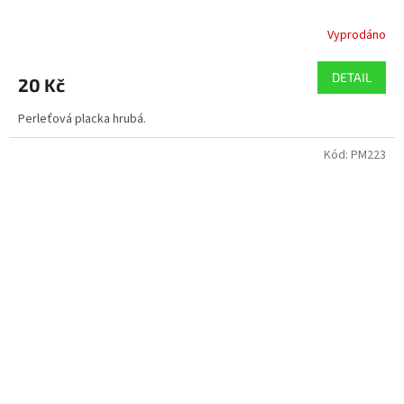
Vyprodáno
DETAIL
20 Kč
Perleťová placka hrubá.
Kód:
PM223