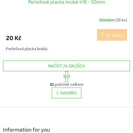
Perleťová placka hrubá 419 - 50mm
Skladem
(25 ks)
Do košíku
20 Kč
Perleťová placka hrubá.
NAČÍST 24 DALŠÍCH
S
1
4
t
O
r
81
položek celkem
v
á
l
NAHORU
n
á
k
d
o
v
Z
a
á
c
á
n
í
p
í
p
a
Information for you
r