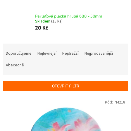
Perleťová placka hrubá 688 - 50mm
Skladem
(15 ks)
20 Kč
Ř
a
Doporučujeme
Nejlevnější
Nejdražší
Nejprodávanější
z
e
Abecedně
n
í
p
OTEVŘÍT FILTR
r
o
V
Kód:
PM218
d
ý
u
p
k
i
t
s
ů