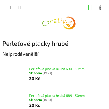
Přejít
NÁKUP
na
obsah
KOŠÍK
Perleťové placky hrubé
Nejprodávanější
Perleťová placka hrubá 690 - 50mm
Skladem
(19 ks)
20 Kč
Perleťová placka hrubá 689 - 50mm
Skladem
(10 ks)
20 Kč