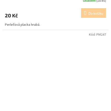
Skladem
(18 ks)
Do košíku
20 Kč
Perleťová placka hrubá.
Kód:
PM247