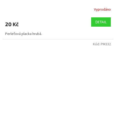
Vyprodáno
DETAIL
20 Kč
Perleťová placka hrubá.
Kód:
PM332