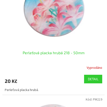
p
r
o
d
u
k
t
ů
Perleťová placka hrubá 218 - 50mm
Vyprodáno
DETAIL
20 Kč
Perleťová placka hrubá.
Kód:
PM219