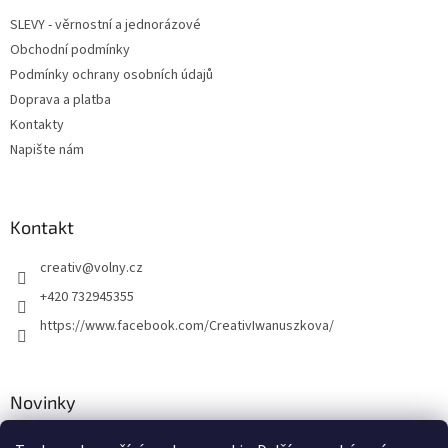
t
v
SLEVY - věrnostní a jednorázové
í
k
Obchodní podmínky
y
v
Podmínky ochrany osobních údajů
ý
Doprava a platba
p
Kontakty
i
s
Napište nám
u
Kontakt
creativ
@
volny.cz
+420 732945355
https://www.facebook.com/CreativIwanuszkova/
Novinky
Nové druhy kovových přívěsků