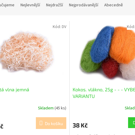
učujeme
Nejlevnější
Nejdražší
Nejprodávanější
Abecedně
Kód:
DV
Kód
tá vlna jemná
Kokos. vlákno, 25g - - - VY
VARIANTU
Skladem
(45 ks)
Skla
Do košíku
38 Kč
Kč