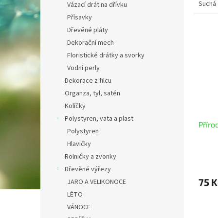
Suchá 
Vázací drát na dřívku
Přísavky
Dřevěné pláty
Dekorační mech
Floristické drátky a svorky
Vodní perly
Dekorace z filcu
Organza, tyl, satén
Kolíčky
Polystyren, vata a plast
Příro
Polystyren
Hlavičky
Rolničky a zvonky
Dřevěné výřezy
75 K
JARO A VELIKONOCE
LÉTO
VÁNOCE