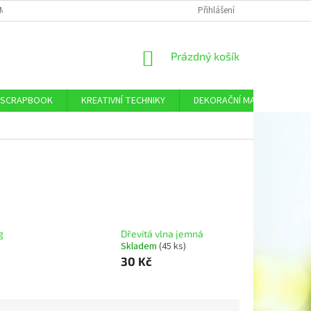
MÍNKY OCHRANY OSOBNÍCH ÚDAJŮ
DOPRAVA A PLATBA
Přihlášení
KONTAKTY
NÁKUPNÍ
Prázdný košík
KOŠÍK
SCRAPBOOK
KREATIVNÍ TECHNIKY
DEKORAČNÍ MATERIÁL
g
Dřevitá vlna jemná
Skladem
(45 ks)
30 Kč