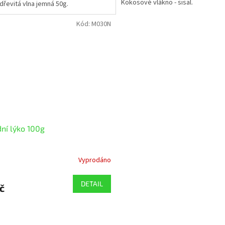
Kokosové vlákno - sisal.
dřevitá vlna jemná 50g.
Kód:
M030N
dní lýko 100g
Vyprodáno
DETAIL
č
O
v