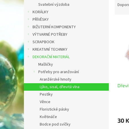
n
a
Svatební výzdoba
Dopor
e
z
KORÁLKY
l
e
PŘÍVĚSKY
V
n
BIŽUTERNÍ KOMPONENTY
ý
í
VÝTVARNÉ POTŘEBY
p
p
i
r
SCRAPBOOK
s
o
KREATIVNÍ TECHNIKY
p
d
DEKORAČNÍ MATERIÁL
r
u
Mašličky
o
k
Potřeby pro aranžování
d
t
Aranžérské hmoty
u
ů
Dřevi
k
Lýko, sisal, dřevitá vlna
t
Pestíky
ů
Věnce
Floristické pásky
Květináče
30 
Bodce pod svíčky