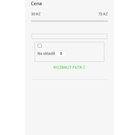
Cena
30
Kč
75
Kč
Na skladě
3
ROZBALIT FILTR