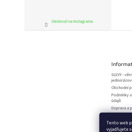
Sledovat na Instagramu
Z
á
p
a
t
Informat
í
SLEVY - věr
jednorázov
Obchodní 
Podmínky o
údajů
Doprava a p
Kontakty
Tento web p
Napište ná
vyjadřujete s