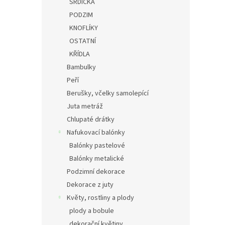
SRDÍČKA
PODZIM
KNOFLÍKY
OSTATNÍ
KŘÍDLA
Bambulky
Peří
Berušky, včelky samolepící
Juta metráž
Chlupaté drátky
Nafukovací balónky
Balónky pastelové
Balónky metalické
Podzimní dekorace
Dekorace z juty
Květy, rostliny a plody
plody a bobule
dekorační květiny