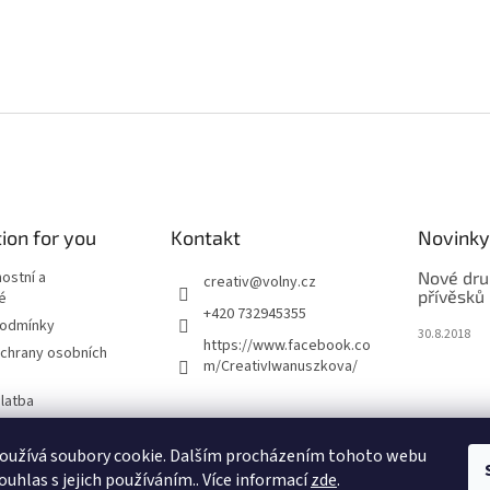
ion for you
Kontakt
Novinky
nostní a
Nové dru
creativ
@
volny.cz
přívěsků
é
+420 732945355
podmínky
30.8.2018
https://www.facebook.co
chrany osobních
m/CreativIwanuszkova/
latba
oužívá soubory cookie. Dalším procházením tohoto webu
m
ouhlas s jejich používáním.. Více informací
zde
.