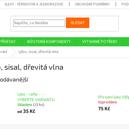
SLEVY - VĚRNOSTNÍ A JEDNORÁZOVÉ
OBCHODNÍ PODMÍNKY
POD
HLEDAT
PŘÍVĚSKY
BIŽUTERNÍ KOMPONENTY
VÝTVARNÉ POTŘEBY
vání
Lýko, sisal, dřevitá vlna
, sisal, dřevitá vlna
odávanější
Lýko - rafia - - -
Přírodní lýko 100
VYBERTE VARIANTU
Vyprodáno
Skladem
(15 ks)
75 Kč
35 Kč
od