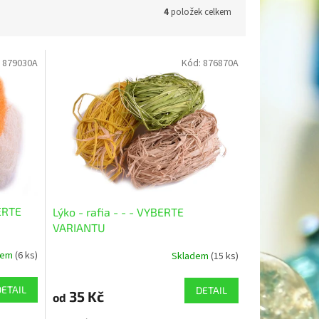
4
položek celkem
:
879030A
Kód:
876870A
BERTE
Lýko - rafia - - - VYBERTE
VARIANTU
dem
(6 ks)
Skladem
(15 ks)
DETAIL
DETAIL
35 Kč
od