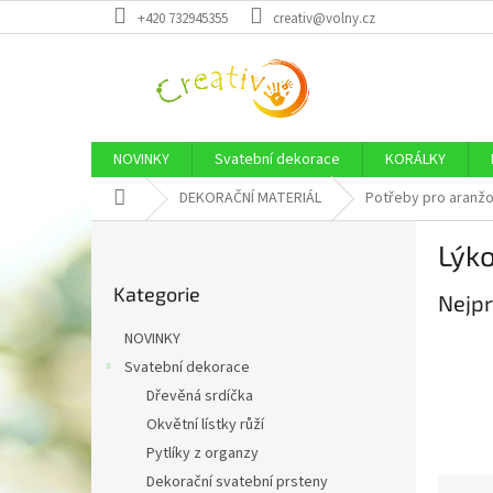
Přejít
+420 732945355
creativ@volny.cz
na
obsah
NOVINKY
Svatební dekorace
KORÁLKY
Domů
DEKORAČNÍ MATERIÁL
Potřeby pro aranžo
P
Lýko
o
Přeskočit
s
Kategorie
kategorie
Nejpr
t
r
NOVINKY
a
Svatební dekorace
n
Dřevěná srdíčka
n
í
Okvětní lístky růží
p
Pytlíky z organzy
a
Dekorační svatební prsteny
Ř