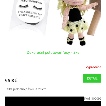
p
r
o
d
u
k
t
ů
Dekorační polotovar řasy - 2ks
Vyprodáno
DETAIL
45 Kč
Délka jednoho pásku je 20 cm
Kód:
800092