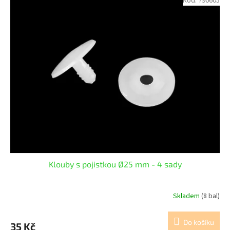
Kód:
790605
Klouby s pojistkou Ø25 mm - 4 sady
Skladem
(8 bal)
Do košíku
35 Kč