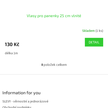
Vlasy pro panenky 25 cm vlnité
Skladem
(1 ks)
DETAIL
130 Kč
délka 1m
8
položek celkem
O
v
l
Z
á
á
d
p
a
a
Information for you
c
t
í
SLEVY - věrnostní a jednorázové
í
p
Obchodní podmínky