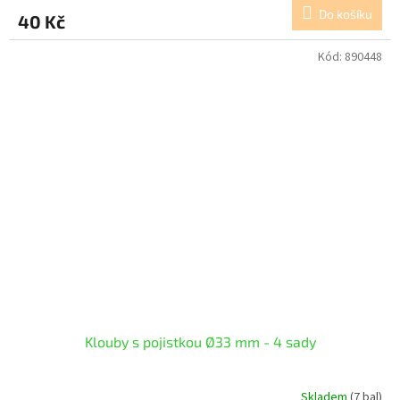
Do košíku
40 Kč
Kód:
890448
Klouby s pojistkou Ø33 mm - 4 sady
Skladem
(7 bal)