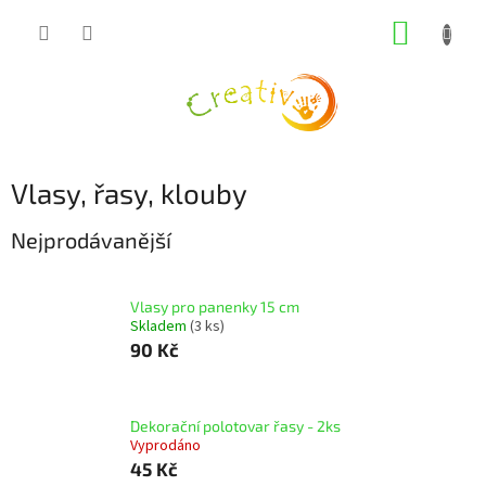
Přejít
NÁKUP
na
obsah
KOŠÍK
Vlasy, řasy, klouby
Nejprodávanější
Vlasy pro panenky 15 cm
Skladem
(3 ks)
90 Kč
Dekorační polotovar řasy - 2ks
Vyprodáno
45 Kč