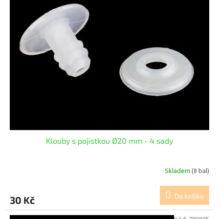
Klouby s pojistkou Ø20 mm - 4 sady
Skladem
(8 bal)
Do košíku
30 Kč