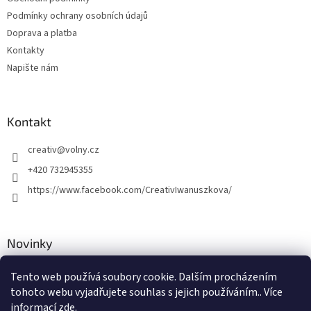
r
v
Podmínky ochrany osobních údajů
k
Doprava a platba
y
Kontakty
v
ý
Napište nám
p
i
s
u
Kontakt
creativ
@
volny.cz
+420 732945355
https://www.facebook.com/CreativIwanuszkova/
Novinky
Nové druhy kovových přívěsků
Tento web používá soubory cookie. Dalším procházením
tohoto webu vyjadřujete souhlas s jejich používáním.. Více
30.8.2018
informací
zde
.