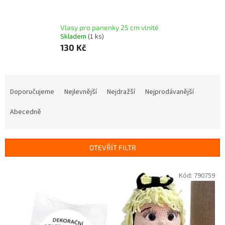
Vlasy pro panenky 25 cm vlnité
Skladem
(1 ks)
130 Kč
Ř
a
Doporučujeme
Nejlevnější
Nejdražší
Nejprodávanější
z
e
Abecedně
n
í
p
OTEVŘÍT FILTR
r
o
V
Kód:
790759
d
ý
u
p
k
i
t
s
ů