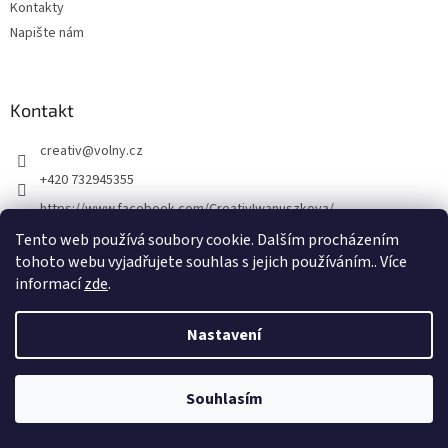
Kontakty
i
s
Napište nám
u
Kontakt
creativ
@
volny.cz
+420 732945355
https://www.facebook.com/CreativIwanuszkova/
Tento web používá soubory cookie. Dalším procházením
tohoto webu vyjadřujete souhlas s jejich používáním.. Více
informací
zde
.
Novinky
Nové druhy kovových přívěsků
Nastavení
30.8.2018
Souhlasím
Vytvořil Shoptet