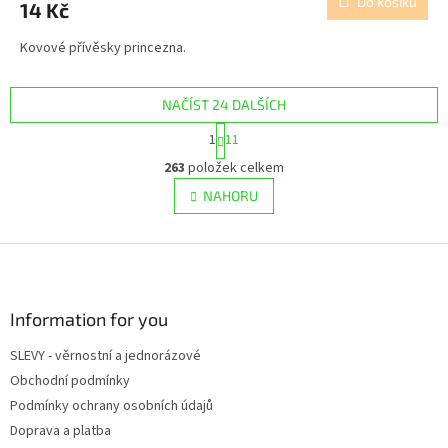
Do košíku
14 Kč
Kovové přívěsky princezna.
NAČÍST 24 DALŠÍCH
S
1
11
t
O
r
263
položek celkem
v
á
l
NAHORU
n
á
k
d
o
v
Z
a
á
c
á
n
í
p
í
p
a
Information for you
r
t
v
SLEVY - věrnostní a jednorázové
í
k
Obchodní podmínky
y
v
Podmínky ochrany osobních údajů
ý
Doprava a platba
p