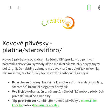
Přejít
NÁKUP
na
obsah
KOŠÍK
Kovové přívěsky -
platina/starostříbro/
Kovové přívěsky jsou srdcem každého DIY šperku – od jemných
náramků s drobnými symboly až po masivní náhrdelníky s výraznými
solitéry. Naše nabídka zahrnuje motivy, které uspokojí jak milovníky
minimalismu, tak fanoušky bohatě zdobeného vintage stylu.
Povrchové úpravy:
Nabízíme klasické stříbrné a zlaté odstíny,
staroměď, bronz či elegantní černý nikl.
Využití:
Výroba náušnic, náramků, náhrdelníků nebo ozdobných
přívěsků na klíče a kabelky.
Tip pro tvůrce:
Kombinujte kovové přívěsky s
minerálními
korálky
nebo s
kleněnými korálky