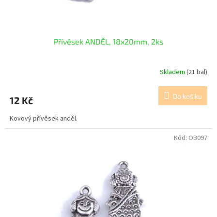
t
ů
Přívěsek ANDĚL, 18x20mm, 2ks
Skladem
(21 bal)
Do košíku
12 Kč
Kovový přívěsek anděl.
Kód:
OB097