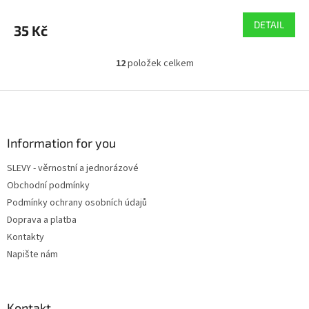
DETAIL
35 Kč
12
položek celkem
O
v
l
Z
á
á
d
p
a
a
Information for you
c
t
í
SLEVY - věrnostní a jednorázové
í
p
Obchodní podmínky
r
v
Podmínky ochrany osobních údajů
k
Doprava a platba
y
Kontakty
v
ý
Napište nám
p
i
s
u
Kontakt