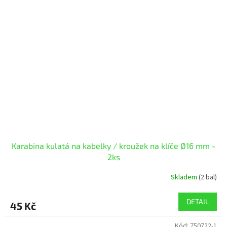
Karabina kulatá na kabelky / kroužek na klíče Ø16 mm -
2ks
Skladem
(2 bal)
DETAIL
45 Kč
Kód:
750722-1