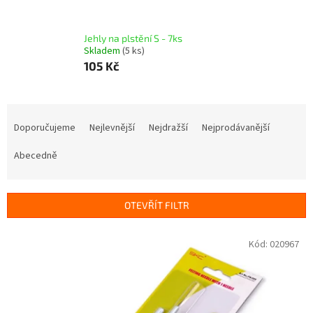
Jehly na plstění S - 7ks
Skladem
(5 ks)
105 Kč
Ř
a
Doporučujeme
Nejlevnější
Nejdražší
Nejprodávanější
z
e
Abecedně
n
í
p
OTEVŘÍT FILTR
r
o
V
Kód:
020967
d
ý
u
p
k
i
t
s
ů