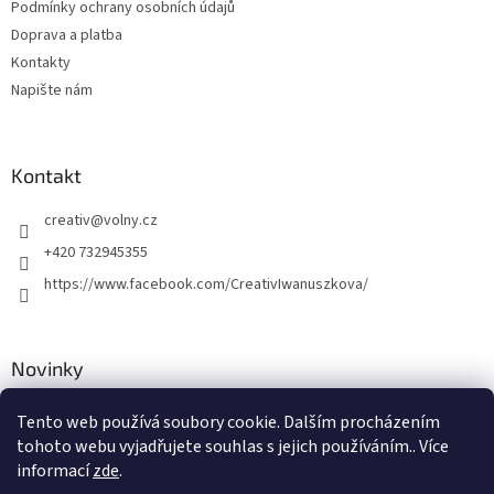
v
Podmínky ochrany osobních údajů
k
Doprava a platba
y
Kontakty
v
ý
Napište nám
p
i
s
u
Kontakt
creativ
@
volny.cz
+420 732945355
https://www.facebook.com/CreativIwanuszkova/
Novinky
Nové druhy kovových přívěsků
Tento web používá soubory cookie. Dalším procházením
tohoto webu vyjadřujete souhlas s jejich používáním.. Více
30.8.2018
informací
zde
.