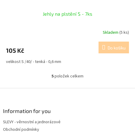
Jehly na plstění S - 7ks
Skladem
(5 ks)
Do košíku
105 Kč
velikost S /40/ - tenká - 0,6 mm
5
položek celkem
O
v
l
Z
á
á
d
p
a
a
Information for you
c
t
í
SLEVY - věrnostní a jednorázové
í
p
Obchodní podmínky
r