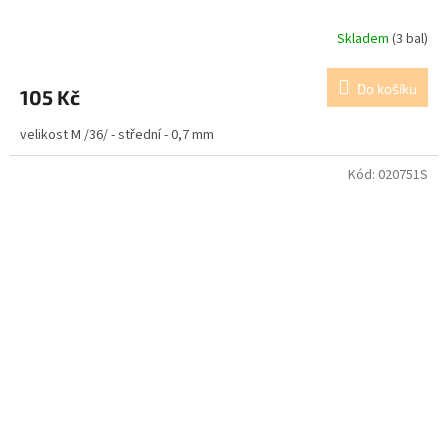
Skladem
(3 bal)
Do košíku
105 Kč
velikost M /36/ - střední - 0,7 mm
Kód:
020751S