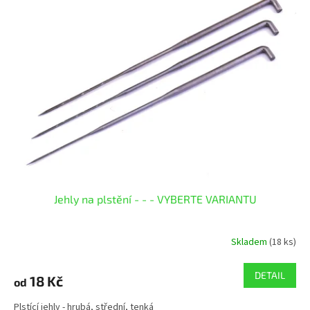
Jehly na plstění - - - VYBERTE VARIANTU
Skladem
(18 ks)
DETAIL
18 Kč
od
Plstící jehly - hrubá, střední, tenká