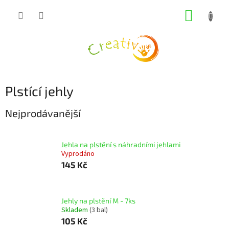
Přejít
NÁKUP
na
obsah
KOŠÍK
Plstící jehly
Nejprodávanější
Jehla na plstění s náhradními jehlami
Vyprodáno
145 Kč
Jehly na plstění M - 7ks
Skladem
(3 bal)
105 Kč