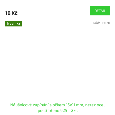
DETAIL
18 Kč
Kód:
H9820
Novinka
Náušnicové zapínání s očkem 15x11 mm, nerez ocel
postříbřeno 925 - 2ks