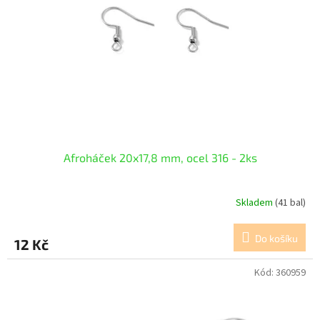
p
r
o
d
u
k
t
ů
Afroháček 20x17,8 mm, ocel 316 - 2ks
Skladem
(41 bal)
Do košíku
12 Kč
Kód:
360959