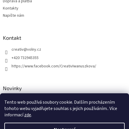
Doprava a platba
y
Kontakty
v
ý
Napište nám
p
i
s
u
Kontakt
creativ
@
volny.cz
+420 732945355
https://www.facebook.com/CreativIwanuszkova/
Novinky
Nové druhy kovových přívěsků
Tento web používá soubory cookie. Dalším procházením
tohoto webu vyjadřujete souhlas s jejich používáním.. Více
30.8.2018
informací
zde
.