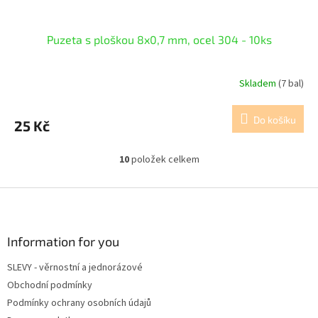
Puzeta s ploškou 8x0,7 mm, ocel 304 - 10ks
Skladem
(7 bal)
Do košíku
25 Kč
10
položek celkem
O
v
l
Z
á
á
d
p
a
a
Information for you
c
t
í
SLEVY - věrnostní a jednorázové
í
p
Obchodní podmínky
r
v
Podmínky ochrany osobních údajů
k