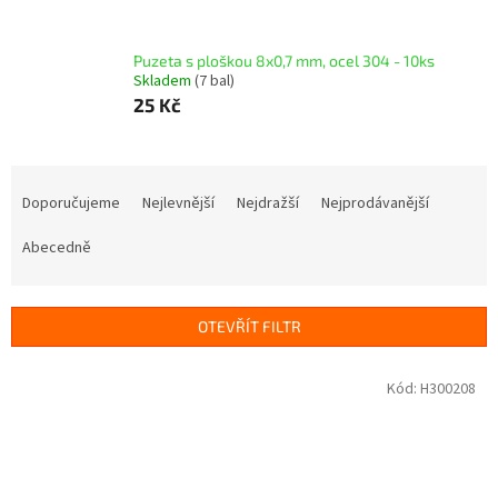
Puzeta s ploškou 8x0,7 mm, ocel 304 - 10ks
Skladem
(7 bal)
25 Kč
Ř
a
Doporučujeme
Nejlevnější
Nejdražší
Nejprodávanější
z
e
Abecedně
n
í
p
OTEVŘÍT FILTR
r
o
V
Kód:
H300208
d
ý
u
p
k
i
t
s
ů