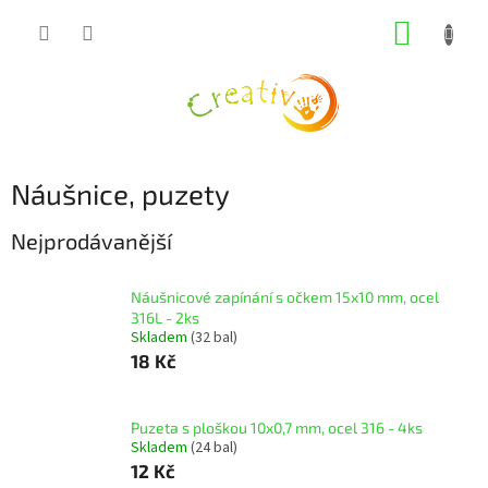
Přejít
NÁKUP
na
obsah
KOŠÍK
Náušnice, puzety
Nejprodávanější
Náušnicové zapínání s očkem 15x10 mm, ocel
316L - 2ks
Skladem
(32 bal)
18 Kč
Puzeta s ploškou 10x0,7 mm, ocel 316 - 4ks
Skladem
(24 bal)
12 Kč