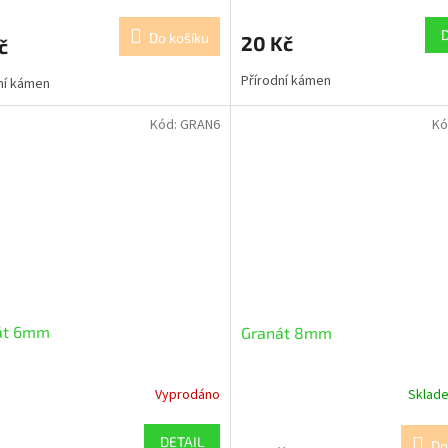
Do košíku
20 Kč
č
Přírodní kámen
ní kámen
Kód:
GRAN6
Kó
át 6mm
Granát 8mm
Vyprodáno
Sklad
DETAIL
Do