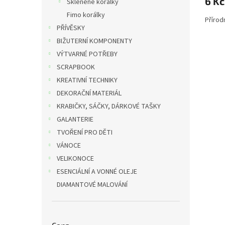
6 Kč
Skleněné korálky
Fimo korálky
Přírod
PŘÍVĚSKY
BIŽUTERNÍ KOMPONENTY
VÝTVARNÉ POTŘEBY
SCRAPBOOK
KREATIVNÍ TECHNIKY
DEKORAČNÍ MATERIÁL
KRABIČKY, SÁČKY, DÁRKOVÉ TAŠKY
GALANTERIE
TVOŘENÍ PRO DĚTI
VÁNOCE
VELIKONOCE
ESENCIÁLNÍ A VONNÉ OLEJE
DIAMANTOVÉ MALOVÁNÍ