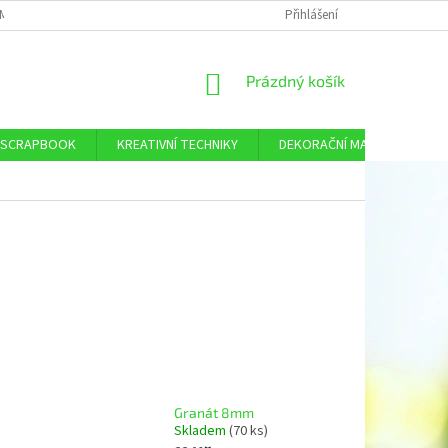
MÍNKY OCHRANY OSOBNÍCH ÚDAJŮ
DOPRAVA A PLATBA
Přihlášení
KONTAKTY
NÁKUPNÍ
Prázdný košík
KOŠÍK
SCRAPBOOK
KREATIVNÍ TECHNIKY
DEKORAČNÍ MATERIÁL
Granát 8mm
Skladem
(70 ks)