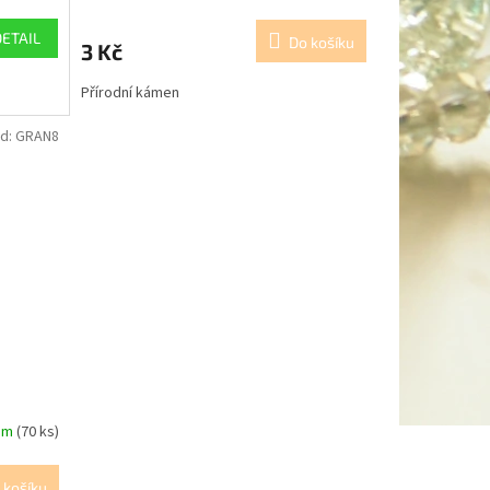
DETAIL
Do košíku
3 Kč
Přírodní kámen
d:
GRAN8
em
(70 ks)
 košíku