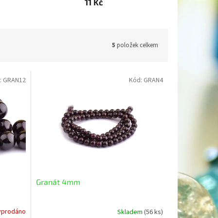
11 Kč
5
položek celkem
:
GRAN12
Kód:
GRAN4
Granát 4mm
yprodáno
Skladem
(56 ks)