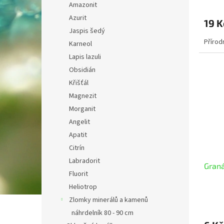
Amazonit
Azurit
19 K
Jaspis šedý
Přírod
Karneol
Lapis lazuli
Obsidián
Křišťál
Magnezit
Morganit
Angelit
Apatit
Citrín
Labradorit
Gran
Fluorit
Heliotrop
Zlomky minerálů a kamenů
náhrdelník 80 - 90 cm