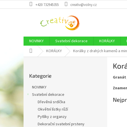
Přejít
+420 732945355
creativ@volny.cz
na
obsah
NOVINKY
Svatební dekorace
KORÁLKY
Domů
KORÁLKY
Korálky z drahých kamenů a min
P
Korá
o
Přeskočit
s
Kategorie
kategorie
Granát 
t
r
NOVINKY
Znamen
a
Svatební dekorace
n
Nejpr
Dřevěná srdíčka
n
í
Okvětní lístky růží
p
Pytlíky z organzy
a
Dekorační svatební prsteny