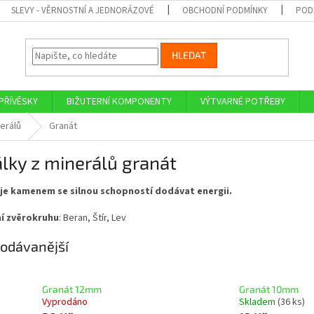
SLEVY - VĚRNOSTNÍ A JEDNORÁZOVÉ
OBCHODNÍ PODMÍNKY
POD
HLEDAT
PŘÍVĚSKY
BIŽUTERNÍ KOMPONENTY
VÝTVARNÉ POTŘEBY
erálů
Granát
lky z minerálů granát
je kamenem se silnou schopností dodávat energii.
í zvěrokruhu
: Beran, Štír, Lev
odávanější
Granát 12mm
Granát 10mm
Vyprodáno
Skladem
(36 ks)