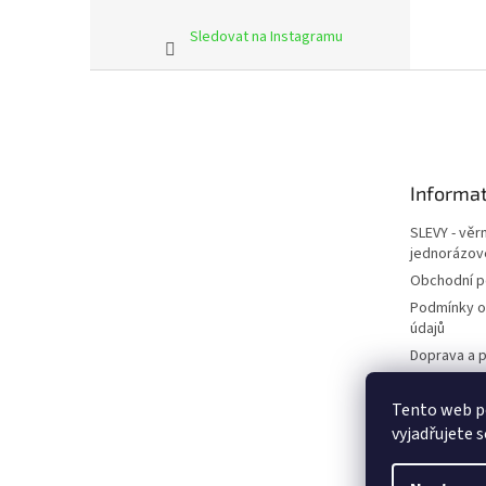
Sledovat na Instagramu
Z
á
p
a
t
Informat
í
SLEVY - věr
jednorázov
Obchodní 
Podmínky o
údajů
Doprava a p
Kontakty
Tento web p
Napište ná
vyjadřujete s