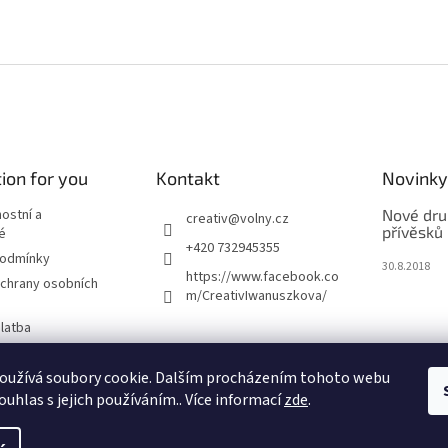
ion for you
Kontakt
Novinky
nostní a
Nové dru
creativ
@
volny.cz
přívěsků
é
+420 732945355
podmínky
30.8.2018
https://www.facebook.co
chrany osobních
m/CreativIwanuszkova/
latba
oužívá soubory cookie. Dalším procházením tohoto webu
m
ouhlas s jejich používáním.. Více informací
zde
.