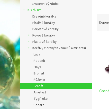
n
Svatební výzdoba
e
KORÁLKY
l
Ř
Dřevěné korálky
a
Dopor
Plstěné korálky
z
Perleťové korálky
e
Kovové korálky
V
n
Plastové korálky
ý
í
Korálky z drahých kamenů a minerálů
p
p
i
r
Láva
s
o
Rodonit
p
d
Onyx
r
u
Bronzit
o
k
Růženin
d
t
u
ů
Granát
Gran
k
Ametyst
t
Tygří oko
ů
Sodalit