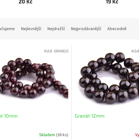
20 Kč
19 Kč
učujeme
Nejlevnější
Nejdražší
Nejprodávanější
Abecedně
Kód:
GRAN10
Kód
át 10mm
Granát 12mm
Skladem
(36 ks)
V