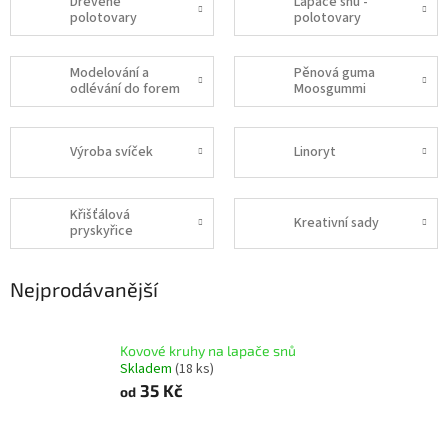
Dřevěné
Lapače snů -
polotovary
polotovary
Modelování a
Pěnová guma
odlévání do forem
Moosgummi
Výroba svíček
Linoryt
Křišťálová
Kreativní sady
pryskyřice
Nejprodávanější
Kovové kruhy na lapače snů
Skladem
(18 ks)
35 Kč
od