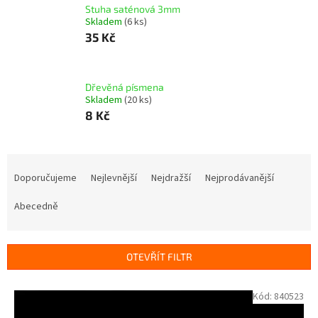
Stuha saténová 3mm
Skladem
(6 ks)
35 Kč
Dřevěná písmena
Skladem
(20 ks)
8 Kč
Ř
a
Doporučujeme
Nejlevnější
Nejdražší
Nejprodávanější
z
e
Abecedně
n
í
p
OTEVŘÍT FILTR
r
o
V
Kód:
840523
d
ý
u