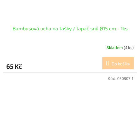
Bambusová ucha na tašky / lapač snů Ø15 cm - 1ks
Skladem
(4 ks)
Do košíku
65 Kč
Kód:
080907-1