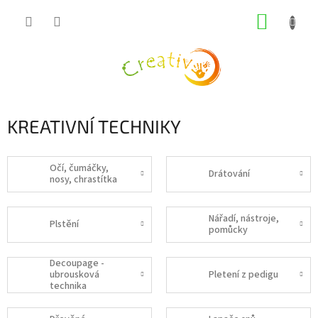
Přejít
NÁKUP
na
obsah
KOŠÍK
KREATIVNÍ TECHNIKY
Očí, čumáčky,
Drátování
nosy, chrastítka
Nářadí, nástroje,
Plstění
pomůcky
Decoupage -
ubrousková
Pletení z pedigu
technika