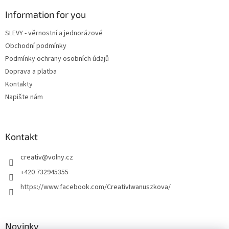
p
y
a
Information for you
v
t
ý
SLEVY - věrnostní a jednorázové
í
p
Obchodní podmínky
i
s
Podmínky ochrany osobních údajů
u
Doprava a platba
Kontakty
Napište nám
Kontakt
creativ
@
volny.cz
+420 732945355
https://www.facebook.com/CreativIwanuszkova/
Novinky