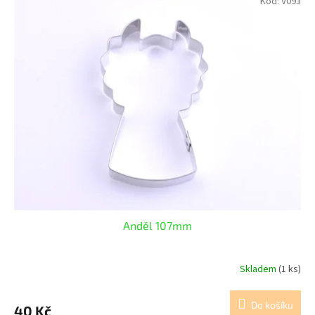
Kód:
V093
Anděl 107mm
Skladem
(1 ks)
Do košíku
40 Kč