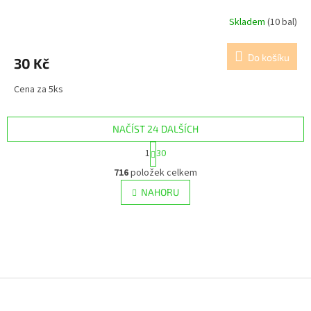
Skladem
(10 bal)
Do košíku
30 Kč
Cena za 5ks
NAČÍST 24 DALŠÍCH
S
1
30
t
O
r
716
položek celkem
v
á
l
NAHORU
n
á
k
d
o
v
a
á
c
n
í
í
p
Z
r
v
á
k