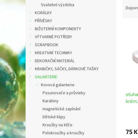
Ř
n
Svatební výzdoba
a
e
Dopor
KORÁLKY
z
l
e
PŘÍVĚSKY
V
n
BIŽUTERNÍ KOMPONENTY
ý
í
VÝTVARNÉ POTŘEBY
p
p
SCRAPBOOK
i
r
KREATIVNÍ TECHNIKY
s
o
p
DEKORAČNÍ MATERIÁL
d
r
u
KRABIČKY, SÁČKY, DÁRKOVÉ TAŠKY
o
k
GALANTERIE
d
t
Kovová galanterie
u
ů
Posunovače a průvleky
stuha
k
krém
Karabiny
t
ů
magnetické zapínání
Dětské klipy
Kroužky na klíče
75 K
Polokroužky a kroužky