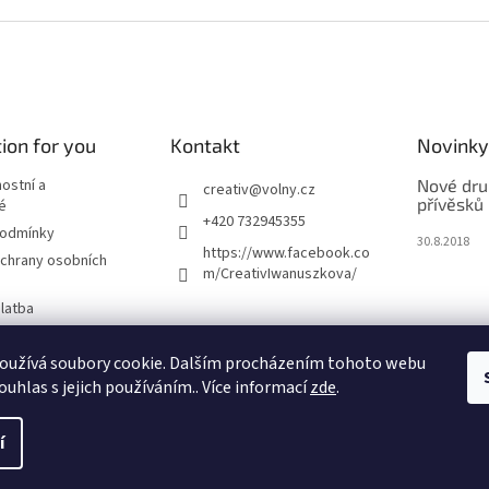
v
l
á
d
a
c
í
ion for you
Kontakt
Novinky
p
r
nostní a
Nové dru
creativ
@
volny.cz
v
přívěsků
é
+420 732945355
k
podmínky
30.8.2018
y
https://www.facebook.co
chrany osobních
v
m/CreativIwanuszkova/
ý
p
latba
i
s
oužívá soubory cookie. Dalším procházením tohoto webu
m
u
ouhlas s jejich používáním.. Více informací
zde
.
í