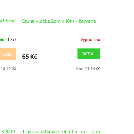
stříbrná
Stuha vločka 2cm x 10m - červená
dem
(1 ks)
Vyprodáno
DETAIL
 košíku
65 Kč
:
18-18-00
Kód:
01-14-00
m x 10 m
Třpytivá látková stuha 1,5 cm x 10 m