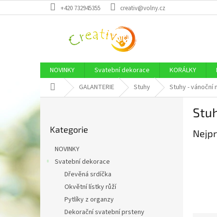
Přejít
+420 732945355
creativ@volny.cz
na
obsah
NOVINKY
Svatební dekorace
KORÁLKY
Domů
GALANTERIE
Stuhy
Stuhy - vánoční 
P
Stuh
o
Přeskočit
s
Kategorie
kategorie
Nejpr
t
r
NOVINKY
a
Svatební dekorace
n
Dřevěná srdíčka
n
í
Okvětní lístky růží
p
Pytlíky z organzy
a
Dekorační svatební prsteny