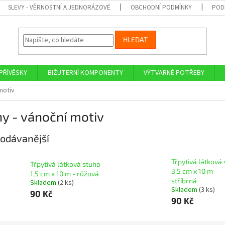
SLEVY - VĚRNOSTNÍ A JEDNORÁZOVÉ
OBCHODNÍ PODMÍNKY
POD
HLEDAT
PŘÍVĚSKY
BIŽUTERNÍ KOMPONENTY
VÝTVARNÉ POTŘEBY
motiv
y - vánoční motiv
odávanější
Třpytivá látková
Třpytivá látková stuha
3,5 cm x 10 m -
1,5 cm x 10 m - růžová
stříbrná
Skladem
(2 ks)
Skladem
(3 ks)
90 Kč
90 Kč