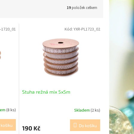
19
položek celkem
-1720_01
Kód:
YXR-PL1723_02
Stuha režná mix 5x5m
dem
(8 ks)
Skladem
(2 ks)
 košíku
Do košíku
190 Kč