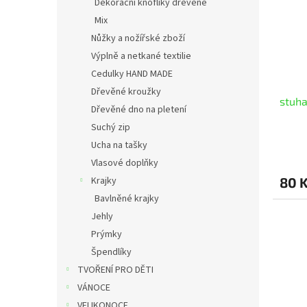
Dekorační knoflíky dřevěné
Mix
Nůžky a nožířské zboží
Výplně a netkané textilie
Cedulky HAND MADE
Dřevěné kroužky
stuha
Dřevěné dno na pletení
Suchý zip
Ucha na tašky
Vlasové doplňky
Krajky
80 
Bavlněné krajky
Jehly
Prýmky
Špendlíky
TVOŘENÍ PRO DĚTI
VÁNOCE
VELIKONOCE