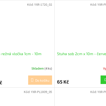
Kód:
YXR-1720_02
Kód:
YXR-P
 režná vločka 1cm - 10m
Stuha sob 2cm x 10m - červ
Skladem
(4 ks)
V
Do košíku
65 Kč
č
Kód:
YXR-PL1809_05
Kód:
YXR-P