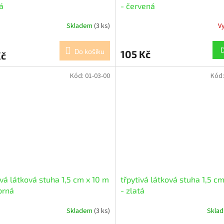
á
- červená
Skladem
(3 ks)
V
Do košíku
105 Kč
Kč
Kód:
01-03-00
Kód
ivá látková stuha 1,5 cm x 10 m
třpytivá látková stuha 1,5 c
íbrná
- zlatá
Skladem
(3 ks)
Skla