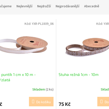
učujeme
Nejlevnější
Nejdražší
Nejprodávanější
Abecedně
Kód:
YXR-PL1809_06
Kód:
YXR
 puntík 1 cm x 10 m -
Stuha režná 1cm - 10m
/zlatá
Skladem
(2 ks)
Skla
Do košíku
Do
č
75 Kč