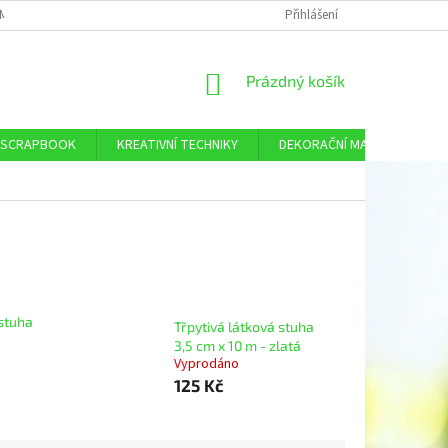
MÍNKY OCHRANY OSOBNÍCH ÚDAJŮ
DOPRAVA A PLATBA
Přihlášení
KONTAKTY
NÁKUPNÍ
Prázdný košík
KOŠÍK
SCRAPBOOK
KREATIVNÍ TECHNIKY
DEKORAČNÍ MATERIÁL
 stuha
Třpytivá látková stuha
3,5 cm x 10 m - zlatá
Vyprodáno
125 Kč