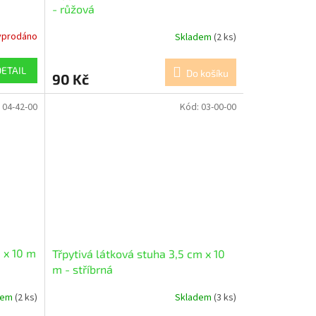
- růžová
yprodáno
Skladem
(2 ks)
DETAIL
Do košíku
90 Kč
:
04-42-00
Kód:
03-00-00
m x 10 m
Třpytivá látková stuha 3,5 cm x 10
m - stříbrná
dem
(2 ks)
Skladem
(3 ks)