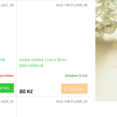
L1611_05
Kód:
YXR-PL1809_08
ená
stuha vločka 1 cm x 10 m -
bílá/stříbrná
yprodáno
Skladem
(1 ks)
DETAIL
Do košíku
80 Kč
L1624_01
Kód:
YXR-PL1609_02