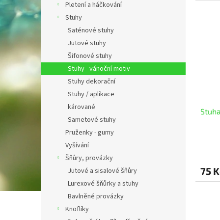
Pletení a háčkování
Stuhy
Saténové stuhy
Jutové stuhy
Šifonové stuhy
Stuhy - vánoční motiv
Stuhy dekorační
Stuhy / aplikace
kárované
Stuha
Sametové stuhy
Pruženky - gumy
Vyšívání
Šňůry, provázky
75 K
Jutové a sisalové šňůry
Lurexové šňůrky a stuhy
Bavlněné provázky
Knoflíky