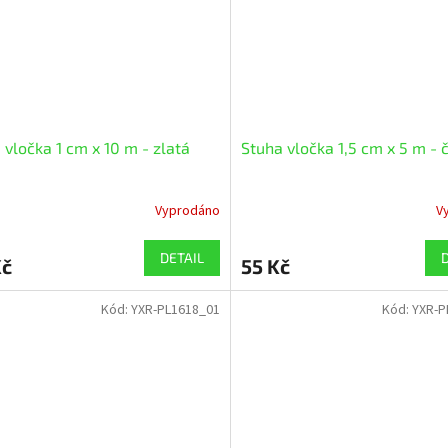
 vločka 1 cm x 10 m - zlatá
Stuha vločka 1,5 cm x 5 m - 
Vyprodáno
V
DETAIL
Kč
55 Kč
Kód:
YXR-PL1618_01
Kód:
YXR-P