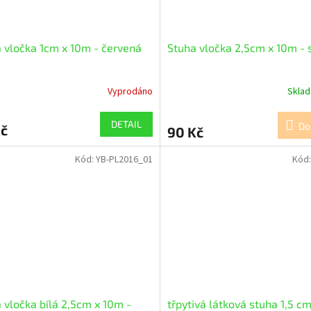
 vločka 1cm x 10m - červená
Stuha vločka 2,5cm x 10m - 
Vyprodáno
Skla
DETAIL
Do
Kč
90 Kč
Kód:
YB-PL2016_01
Kód
 vločka bílá 2,5cm x 10m -
třpytivá látková stuha 1,5 c