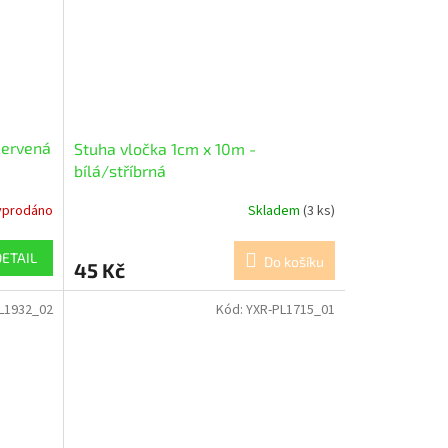
červená
Stuha vločka 1cm x 10m -
bílá/stříbrná
yprodáno
Skladem
(3 ks)
DETAIL
Do košíku
45 Kč
L1932_02
Kód:
YXR-PL1715_01