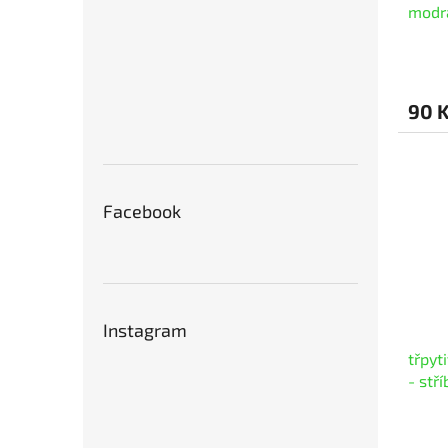
modr
90 
Facebook
Instagram
třpyt
- stř