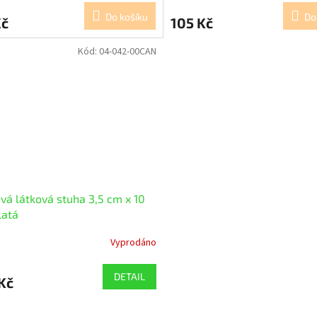
Do košíku
Do
Kč
105 Kč
Kód:
04-042-00CAN
ivá látková stuha 3,5 cm x 10
latá
Vyprodáno
DETAIL
Kč
O