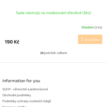
Sada nástrojů na modelování dřevěná (6ks)
Skladem
(1 ks)
Do košíku
190 Kč
10
položek celkem
O
v
l
Z
á
á
d
p
a
a
Information for you
c
t
í
SLEVY - věrnostní a jednorázové
í
p
Obchodní podmínky
r
v
Podmínky ochrany osobních údajů
k