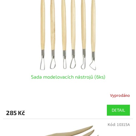
Sada modelovacích nástrojů (6ks)
Vyprodáno
DETAIL
285 Kč
Kód:
10315A