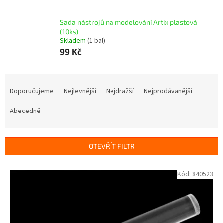
Sada nástrojů na modelování Artix plastová
(10ks)
Skladem
(1 bal)
99 Kč
Ř
a
Doporučujeme
Nejlevnější
Nejdražší
Nejprodávanější
z
e
Abecedně
n
í
p
OTEVŘÍT FILTR
r
o
V
Kód:
840523
d
ý
u
p
k
i
t
s
ů