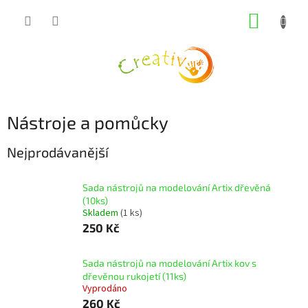
Přejít
NÁKUP
na
obsah
KOŠÍK
Nástroje a pomůcky
Nejprodávanější
Sada nástrojů na modelování Artix dřevěná
(10ks)
Skladem
(1 ks)
250 Kč
Sada nástrojů na modelování Artix kov s
dřevěnou rukojetí (11ks)
Vyprodáno
260 Kč