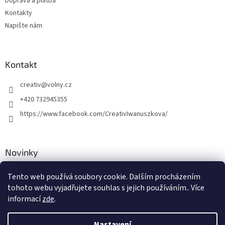
Doprava a platba
y
Kontakty
v
ý
Napište nám
p
i
s
u
Kontakt
creativ
@
volny.cz
+420 732945355
https://www.facebook.com/CreativIwanuszkova/
Novinky
Nové druhy kovových přívěsků
Tento web používá soubory cookie. Dalším procházením
tohoto webu vyjadřujete souhlas s jejich používáním.. Více
30.8.2018
informací
zde
.
Nastavení