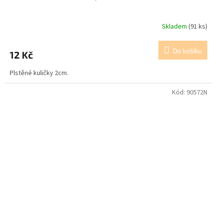
Skladem
(91 ks)
Do košíku
12 Kč
Plstěné kuličky 2cm.
Kód:
90572N