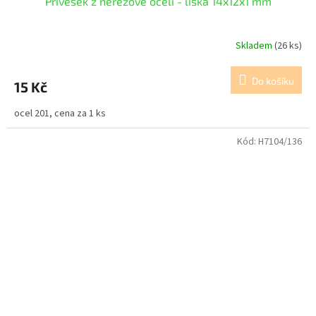
Přívěsek z nerezové oceli - liška 14x12x1 mm
Skladem
(26 ks)
Do košíku
15 Kč
ocel 201, cena za 1 ks
Kód:
H7104/136