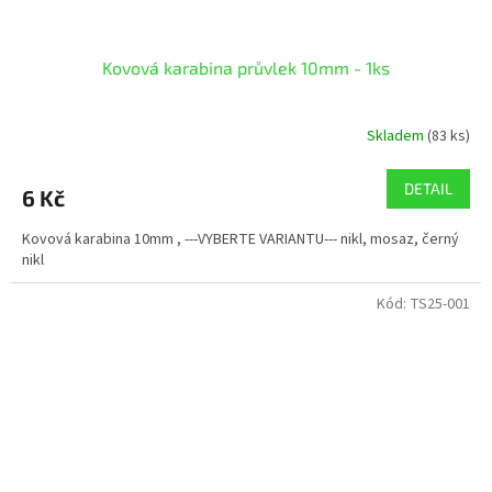
Kovová karabina průvlek 10mm - 1ks
Skladem
(83 ks)
DETAIL
6 Kč
Kovová karabina 10mm , ---VYBERTE VARIANTU--- nikl, mosaz, černý
nikl
Kód:
TS25-001