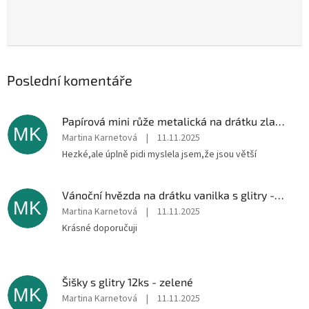
Poslední komentáře
Papírová mini růže metalická na drátku zlatá 12ks
MK
Martina Karnetová
|
11.11.2025
Hezké,ale úplně pidi myslela jsem,že jsou větší
Vánoční hvězda na drátku vanilka s glitry -6ks
MK
Martina Karnetová
|
11.11.2025
Krásné doporučuji
Šišky s glitry 12ks - zelené
MK
Martina Karnetová
|
11.11.2025