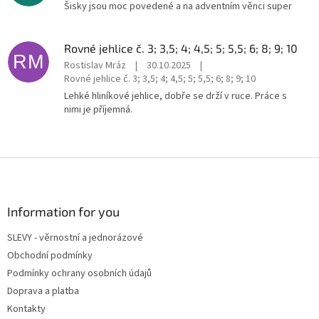
Šisky jsou moc povedené a na adventním věnci super
Rovné jehlice č. 3; 3,5; 4; 4,5; 5; 5,5; 6; 8; 9; 10
RM
Rostislav Mráz
|
30.10.2025
|
Rovné jehlice č. 3; 3,5; 4; 4,5; 5; 5,5; 6; 8; 9; 10
Lehké hliníkové jehlice, dobře se drží v ruce. Práce s
nimi je příjemná.
Z
á
p
a
Information for you
t
SLEVY - věrnostní a jednorázové
í
Obchodní podmínky
Podmínky ochrany osobních údajů
Doprava a platba
Kontakty