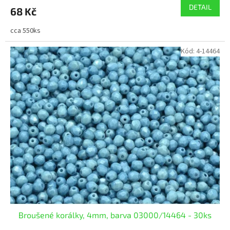
DETAIL
68 Kč
cca 550ks
Kód:
4-14464
Broušené korálky, 4mm, barva 03000/14464 - 30ks