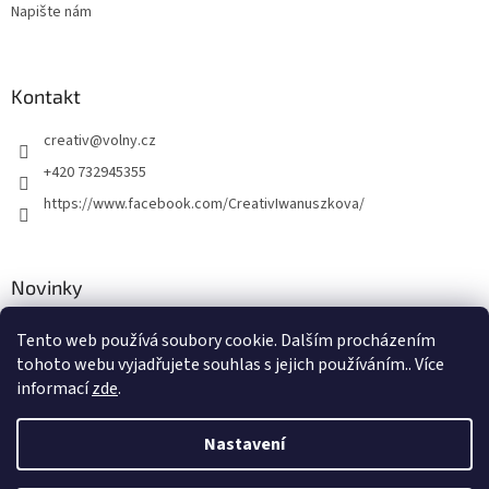
Napište nám
Kontakt
creativ
@
volny.cz
+420 732945355
https://www.facebook.com/CreativIwanuszkova/
Novinky
Nové druhy kovových přívěsků
Tento web používá soubory cookie. Dalším procházením
tohoto webu vyjadřujete souhlas s jejich používáním.. Více
30.8.2018
informací
zde
.
Nastavení
Vytvořil Shoptet