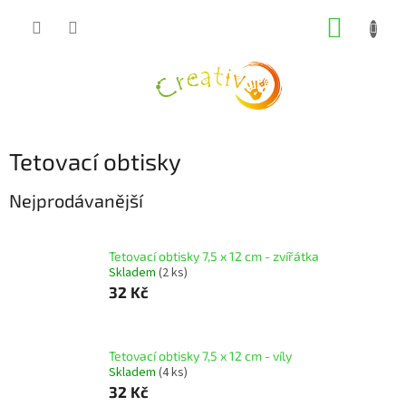
Přejít
NÁKUP
na
obsah
KOŠÍK
Tetovací obtisky
Nejprodávanější
Tetovací obtisky 7,5 x 12 cm - zvířátka
Skladem
(2 ks)
32 Kč
Tetovací obtisky 7,5 x 12 cm - víly
Skladem
(4 ks)
32 Kč