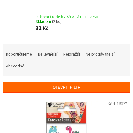
Tetovací obtisky 7,5 x 12 cm - vesmír
Skladem
(2 ks)
32 Kč
Ř
a
Doporučujeme
Nejlevnější
Nejdražší
Nejprodávanější
z
e
Abecedně
n
í
p
OTEVŘÍT FILTR
r
o
V
Kód:
16027
d
ý
u
p
k
i
t
s
ů