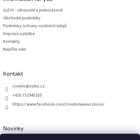
r
t
v
SLEVY - věrnostní a jednorázové
í
k
Obchodní podmínky
y
v
Podmínky ochrany osobních údajů
ý
Doprava a platba
p
Kontakty
i
s
Napište nám
u
Kontakt
creativ
@
volny.cz
+420 732945355
https://www.facebook.com/CreativIwanuszkova/
Novinky
Nové druhy kovových přívěsků