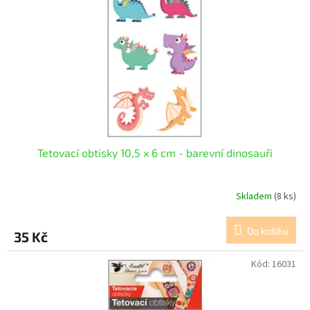
p
r
o
d
u
k
t
ů
Tetovací obtisky 10,5 x 6 cm - barevní dinosauři
Skladem
(8 ks)
Do košíku
35 Kč
Kód:
16031