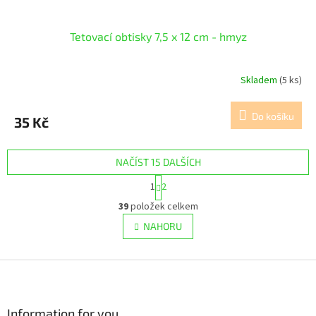
Tetovací obtisky 7,5 x 12 cm - hmyz
Skladem
(5 ks)
Do košíku
35 Kč
NAČÍST 15 DALŠÍCH
S
1
2
t
O
r
39
položek celkem
v
á
l
NAHORU
n
á
k
d
o
v
Z
a
á
c
á
n
í
p
í
p
a
Information for you