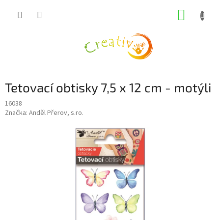
Přejít
NÁKUP
na
obsah
KOŠÍK
Tetovací obtisky 7,5 x 12 cm - motýli
16038
Značka:
Anděl Přerov, s.ro.