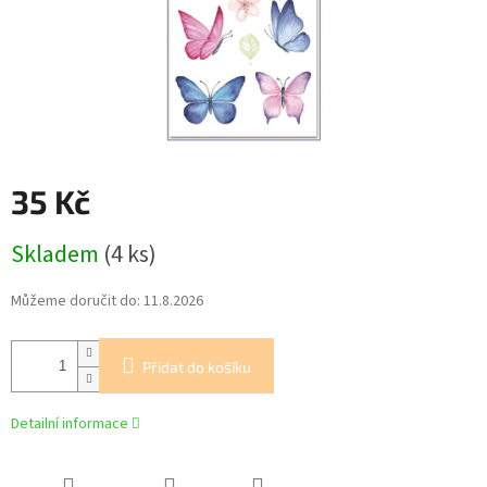
35 Kč
Měrná
Skladem
(4 ks)
cena:
Můžeme doručit do:
11.8.2026
Přidat do košíku
Detailní informace