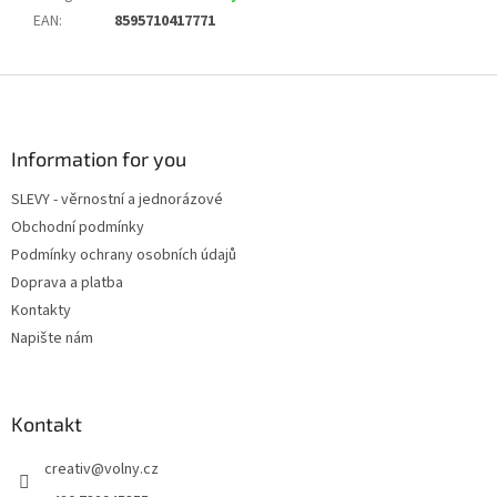
EAN
:
8595710417771
Z
á
p
a
Information for you
t
SLEVY - věrnostní a jednorázové
í
Obchodní podmínky
Podmínky ochrany osobních údajů
Doprava a platba
Kontakty
Napište nám
Kontakt
creativ
@
volny.cz