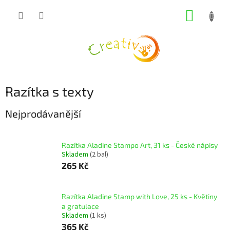
Přejít
NÁKUP
na
obsah
KOŠÍK
Razítka s texty
Nejprodávanější
Razítka Aladine Stampo Art, 31 ks - České nápisy
Skladem
(2 bal)
265 Kč
Razítka Aladine Stamp with Love, 25 ks - Květiny
a gratulace
Skladem
(1 ks)
365 Kč