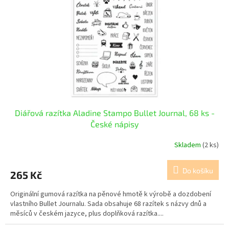
p
r
o
d
u
k
t
ů
Diářová razítka Aladine Stampo Bullet Journal, 68 ks -
České nápisy
Skladem
(2 ks)
Do košíku
265 Kč
Originální gumová razítka na pěnové hmotě k výrobě a dozdobení
vlastního Bullet Journalu. Sada obsahuje 68 razítek s názvy dnů a
měsíců v českém jazyce, plus doplňková razítka....