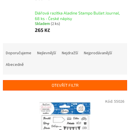
Diářová razítka Aladine Stampo Bullet Journal,
68 ks - České nápisy
Skladem
(2 ks)
265 Kč
Ř
a
Doporučujeme
Nejlevnější
Nejdražší
Nejprodávanější
z
e
Abecedně
n
í
p
OTEVŘÍT FILTR
r
o
V
Kód:
55026
d
ý
u
p
k
i
t
s
ů