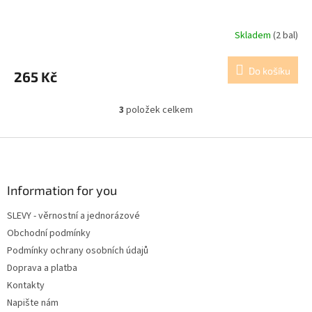
Skladem
(2 bal)
Do košíku
265 Kč
3
položek celkem
O
v
l
Z
á
á
d
p
a
a
Information for you
c
t
í
SLEVY - věrnostní a jednorázové
í
p
Obchodní podmínky
r
v
Podmínky ochrany osobních údajů
k
Doprava a platba
y
Kontakty
v
ý
Napište nám