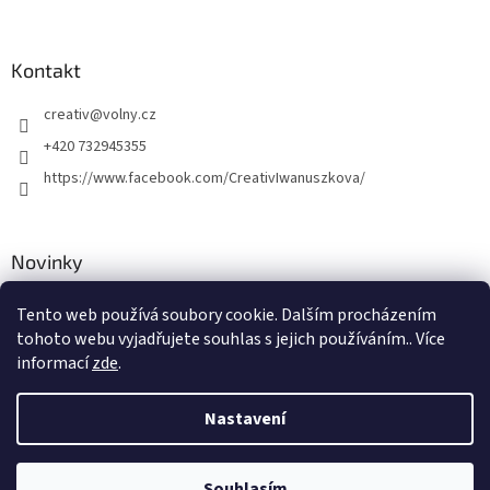
p
i
s
u
Kontakt
creativ
@
volny.cz
+420 732945355
https://www.facebook.com/CreativIwanuszkova/
Novinky
Nové druhy kovových přívěsků
Tento web používá soubory cookie. Dalším procházením
tohoto webu vyjadřujete souhlas s jejich používáním.. Více
30.8.2018
informací
zde
.
Nastavení
Vytvořil Shoptet
Souhlasím
Copyright 2026
Creativ
. Všechna práva vyhrazena.