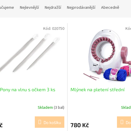
učujeme
Nejlevnější
Nejdražší
Nejprodávanější
Abecedně
Kód:
020750
Kó
 Pony na vlnu s očkem 3 ks
Mlýnek na pletení střední
Skladem
(3 bal)
Skla
Do košíku
Do
č
780 Kč