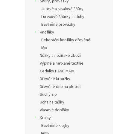
Šňůry, provázky
Jutové a sisalové šňůry
Lurexové šňůrky a stuhy
Bavlněné provázky
Knoflíky
Dekorační knoflíky dřevěné
Mix
Nůžky a nožířské zboží
Výplně a netkané textilie
Cedulky HAND MADE
Dřevěné kroužky
Dřevěné dno na pletení
Suchý zip
Ucha na tašky
Vlasové doplňky
Krajky
Bavlněné krajky
Jehly