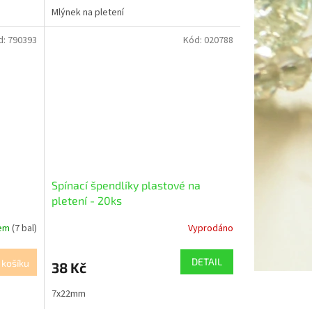
Mlýnek na pletení
d:
790393
Kód:
020788
Spínací špendlíky plastové na
pletení - 20ks
dem
(7 bal)
Vyprodáno
DETAIL
 košíku
38 Kč
7x22mm