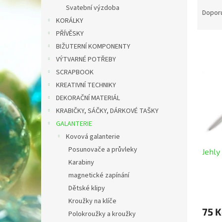
Ř
n
Svatební výzdoba
a
e
Dopor
KORÁLKY
z
l
e
PŘÍVĚSKY
V
n
BIŽUTERNÍ KOMPONENTY
ý
í
VÝTVARNÉ POTŘEBY
p
p
SCRAPBOOK
i
r
KREATIVNÍ TECHNIKY
s
o
p
DEKORAČNÍ MATERIÁL
d
r
u
KRABIČKY, SÁČKY, DÁRKOVÉ TAŠKY
o
k
GALANTERIE
d
t
Kovová galanterie
u
ů
Posunovače a průvleky
Jehly
k
Karabiny
t
ů
magnetické zapínání
Dětské klipy
Kroužky na klíče
75 K
Polokroužky a kroužky