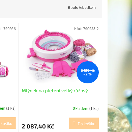
6
položek celkem
d:
790936
Kód:
790935-2
2 130 Kč
–2 %
Mlýnek na pletení velký růžový
dem
(1 ks)
Skladem
(1 ks)
 košíku
Do košíku
2 087,40 Kč