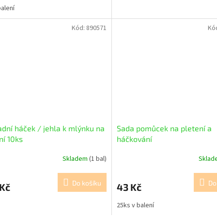
balení
Kód:
890571
Kó
dní háček / jehla k mlýnku na
Sada pomůcek na pletení a
ní 10ks
háčkování
Skladem
(1 bal)
Skla
Do košíku
Do
 Kč
43 Kč
25ks v balení