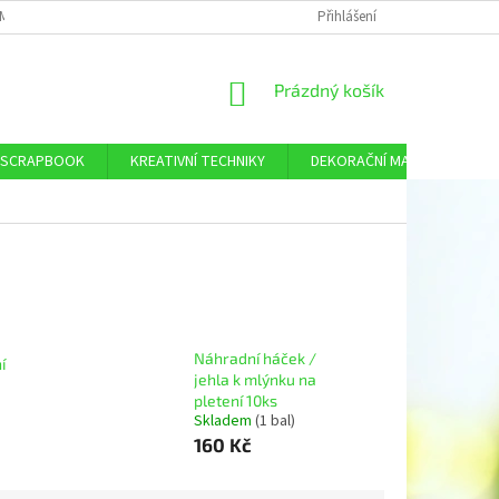
MÍNKY OCHRANY OSOBNÍCH ÚDAJŮ
DOPRAVA A PLATBA
Přihlášení
KONTAKTY
NÁKUPNÍ
Prázdný košík
KOŠÍK
SCRAPBOOK
KREATIVNÍ TECHNIKY
DEKORAČNÍ MATERIÁL
Náhradní háček /
í
jehla k mlýnku na
pletení 10ks
Skladem
(1 bal)
160 Kč