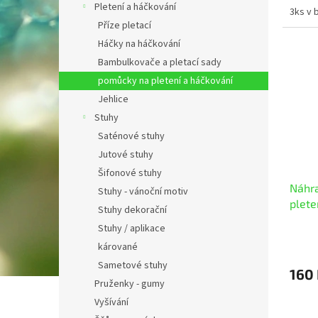
Pletení a háčkování
3ks v 
Příze pletací
Háčky na háčkování
Bambulkovače a pletací sady
pomůcky na pletení a háčkování
Jehlice
Stuhy
Saténové stuhy
Jutové stuhy
Šifonové stuhy
Náhra
Stuhy - vánoční motiv
plete
Stuhy dekorační
Stuhy / aplikace
kárované
Sametové stuhy
160
Pruženky - gumy
Vyšívání