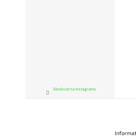
Sledovat na Instagramu
Z
á
p
a
t
Informat
í