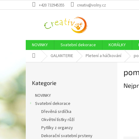
Přejít
+420 732945355
creativ@volny.cz
na
obsah
NOVINKY
Svatební dekorace
KORÁLKY
Domů
GALANTERIE
Pletení a háčkování
po
P
pomů
o
Přeskočit
s
Kategorie
kategorie
Nejpr
t
r
NOVINKY
a
Svatební dekorace
n
Dřevěná srdíčka
n
í
Okvětní lístky růží
p
Pytlíky z organzy
a
Dekorační svatební prsteny