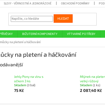
SLEVY - VĚRNOSTNÍ A JEDNORÁZOVÉ
OBCHODNÍ PODMÍNKY
POD
HLEDAT
PŘÍVĚSKY
BIŽUTERNÍ KOMPONENTY
VÝTVARNÉ POTŘEBY
můcky na pletení a háčkování
cky na pletení a háčkování
odávanější
Jehly Pony na vlnu s
Mlýnek na pleten
očkem 3 ks
velký růžový
Skladem
(3 bal)
Skladem
(1 ks)
75 Kč
2 087,40 Kč