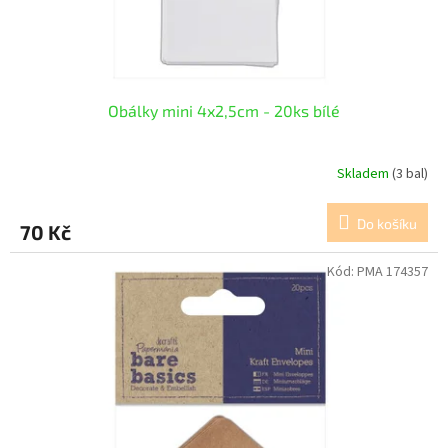
k
t
ů
Obálky mini 4x2,5cm - 20ks bílé
Skladem
(3 bal)
Do košíku
70 Kč
Kód:
PMA 174357