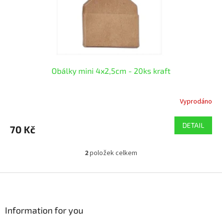
Obálky mini 4x2,5cm - 20ks kraft
Vyprodáno
DETAIL
70 Kč
2
položek celkem
O
v
l
Z
á
á
d
p
a
a
Information for you
c
t