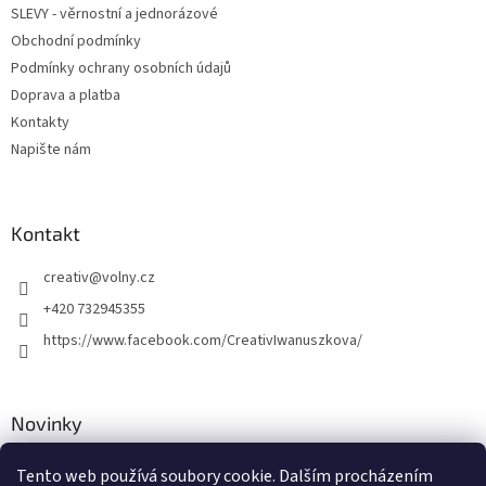
í
SLEVY - věrnostní a jednorázové
í
p
Obchodní podmínky
r
v
Podmínky ochrany osobních údajů
k
Doprava a platba
y
Kontakty
v
ý
Napište nám
p
i
s
u
Kontakt
creativ
@
volny.cz
+420 732945355
https://www.facebook.com/CreativIwanuszkova/
Novinky
Nové druhy kovových přívěsků
Tento web používá soubory cookie. Dalším procházením