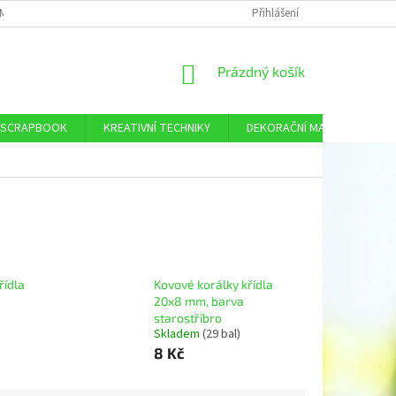
MÍNKY OCHRANY OSOBNÍCH ÚDAJŮ
DOPRAVA A PLATBA
Přihlášení
KONTAKTY
NÁKUPNÍ
Prázdný košík
KOŠÍK
SCRAPBOOK
KREATIVNÍ TECHNIKY
DEKORAČNÍ MATERIÁL
řídla
Kovové korálky křídla
20x8 mm, barva
starostříbro
Skladem
(29 bal)
8 Kč