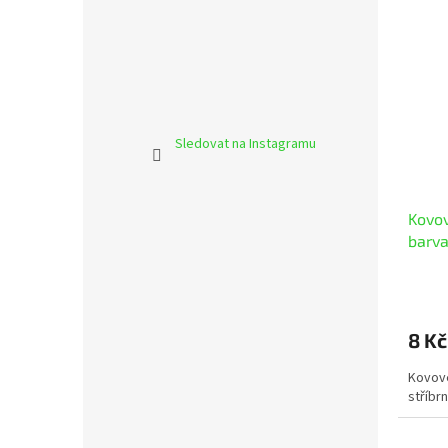
Sledovat na Instagramu
Kovov
barva
8 Kč
Kovové
stříbrn