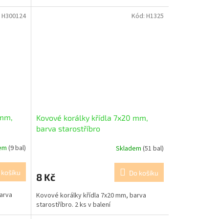
:
H300124
Kód:
H1325
 mm,
Kovové korálky křídla 7x20 mm,
barva starostříbro
dem
(9 bal)
Skladem
(51 bal)
 košíku
Do košíku
8 Kč
arva
Kovové korálky křídla 7x20 mm, barva
starostříbro. 2 ks v balení