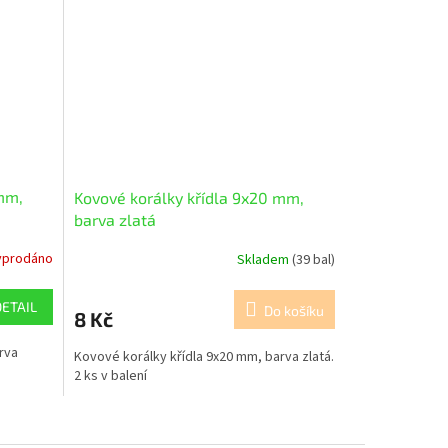
mm,
Kovové korálky křídla 9x20 mm,
barva zlatá
yprodáno
Skladem
(39 bal)
DETAIL
Do košíku
8 Kč
rva
Kovové korálky křídla 9x20 mm, barva zlatá.
2 ks v balení