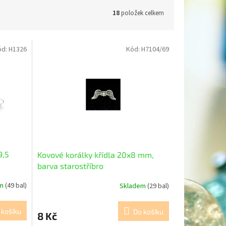
18
položek celkem
ód:
H1326
Kód:
H7104/69
9,5
Kovové korálky křídla 20x8 mm,
barva starostříbro
em
(49 bal)
Skladem
(29 bal)
 košíku
Do košíku
8 Kč