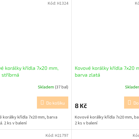
Kód:
H1324
K
é korálky křídla 7x20 mm,
Kovové korálky křídla 7x20 
 stříbrná
barva zlatá
Skladem
(37 bal)
Sklad
Do košíku
Do
8 Kč
 korálky křídla 7x20 mm, barva
Kovové korálky křídla 7x20 mm, bar
á. 2 ks v balení
2 ks v balení
Kód:
H21797
Kó