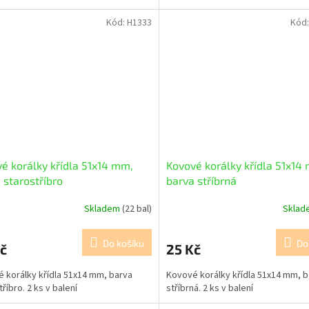
Kód:
H1333
Kód
é korálky křídla 51x14 mm,
Kovové korálky křídla 51x14
 starostříbro
barva stříbrná
Skladem
(22 bal)
Skla
Do košíku
Do
č
25 Kč
 korálky křídla 51x14 mm, barva
Kovové korálky křídla 51x14 mm, b
říbro. 2 ks v balení
stříbrná. 2 ks v balení