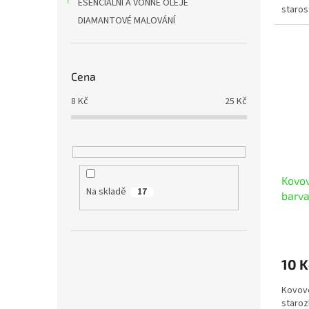
ESENCIÁLNÍ A VONNÉ OLEJE
staros
DIAMANTOVÉ MALOVÁNÍ
Cena
8
Kč
25
Kč
Kovov
Na skladě
17
barva
10 K
Kovové
staroz