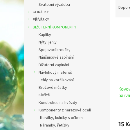
Ř
n
Svatební výzdoba
a
e
Dopor
KORÁLKY
z
l
e
PŘÍVĚSKY
V
n
BIŽUTERNÍ KOMPONENTY
ý
í
Kaplíky
p
p
Nýty, jehly
i
r
Spojovací kroužky
s
o
p
Náušnicové zapínání
d
r
u
Bižuterní zapínání
o
k
Návlekový materiál
d
t
Jehly na korálkování
u
ů
Brožové můstky
Kovov
k
barva
Kleště
t
ů
Konstrukce na hvězdy
Komponenty z nerezové oceli
Korálky, kuličky s očkem
15 K
Náramky, řetízky