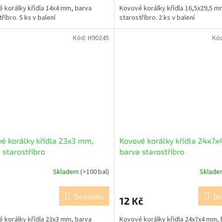
 korálky křídla 14x4 mm, barva
Kovové korálky křídla 16,5x29,5 m
říbro. 5 ks v balení
starostříbro. 2 ks v balení
Kód:
H90245
Kó
é korálky křídla 23x3 mm,
Kovové korálky křídla 24x7
 starostříbro
barva starostříbro
Skladem
(>100 bal)
Sklad
Do košíku
Do
12 Kč
 korálky křídla 23x3 mm, barva
Kovové korálky křídla 24x7x4 mm, 