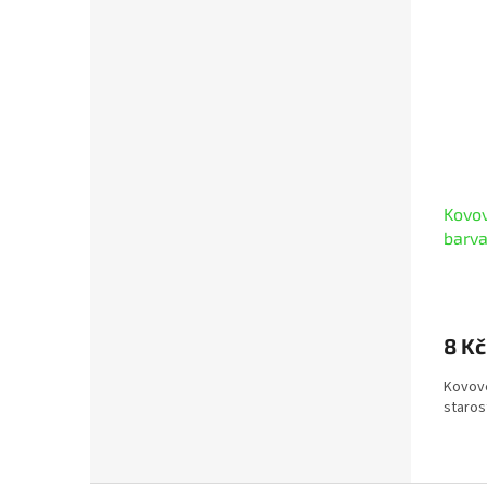
Kovov
barva
8 Kč
Kovové
starost