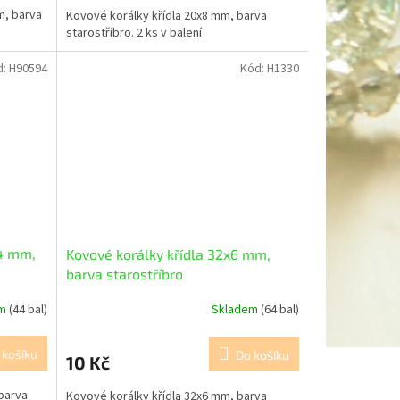
m, barva
Kovové korálky křídla 20x8 mm, barva
starostříbro. 2 ks v balení
d:
H90594
Kód:
H1330
x4 mm,
Kovové korálky křídla 32x6 mm,
barva starostříbro
em
(44 bal)
Skladem
(64 bal)
 košíku
Do košíku
10 Kč
barva
Kovové korálky křídla 32x6 mm, barva