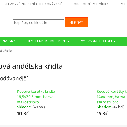
SLEVY - VĚRNOSTNÍ A JEDNORÁZOVÉ
OBCHODNÍ PODMÍNKY
POD
HLEDAT
PŘÍVĚSKY
BIŽUTERNÍ KOMPONENTY
VÝTVARNÉ POTŘEBY
 křídla
vá andělská křídla
odávanější
Kovové korálky křídla
Kovové korálky k
16,5x29,5 mm, barva
14x4 mm, barva
starostříbro
starostříbro
Skladem
(49 bal)
Skladem
(47 bal)
10 Kč
15 Kč