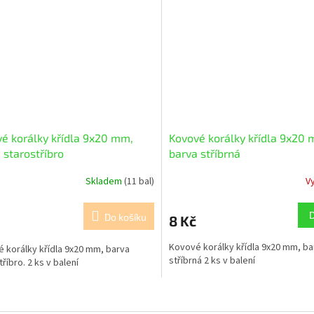
é korálky křídla 9x20 mm,
Kovové korálky křídla 9x20 
 starostříbro
barva stříbrná
Skladem
(11 bal)
V
Do košíku
8 Kč
Kovové korálky křídla 9x20 mm, ba
 korálky křídla 9x20 mm, barva
stříbrná 2 ks v balení
říbro. 2 ks v balení
O
v