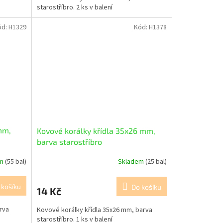
starostříbro. 2 ks v balení
ód:
H1329
Kód:
H1378
mm,
Kovové korálky křídla 35x26 mm,
barva starostříbro
em
(55 bal)
Skladem
(25 bal)
 košíku
Do košíku
14 Kč
rva
Kovové korálky křídla 35x26 mm, barva
starostříbro. 1 ks v balení