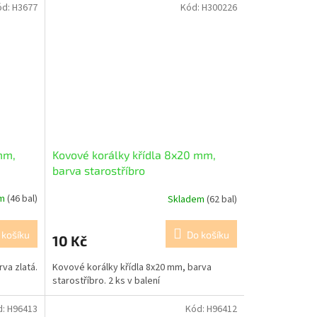
ód:
H3677
Kód:
H300226
mm,
Kovové korálky křídla 8x20 mm,
barva starostříbro
em
(46 bal)
Skladem
(62 bal)
 košíku
Do košíku
10 Kč
va zlatá.
Kovové korálky křídla 8x20 mm, barva
starostříbro. 2 ks v balení
d:
H96413
Kód:
H96412