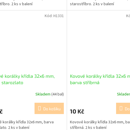
tříbro. 2 ks v balení
starostříbro. 2 ks v balení
Kód:
H1331
K
é korálky křídla 32x6 mm,
Kovové korálky křídla 32x6 
 starozlato
barva stříbrná
Skladem
(44 bal)
Sklad
Do košíku
Do
č
10 Kč
 korálky křídla 32x6 mm, barva
Kovové korálky křídla 32x6 mm, ba
lato. 2 ks v balení
stříbrná. 2 ks v balení