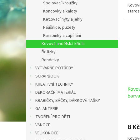
Spojovací kroužky
Kovové
starost
Koncovky a kaloty
Ketlovací nýty a jehly
Náušnice, puzety
Karabinky a zapínání
Kovová andělská křídla
Řetízky
Rondelky
VÝTVARNÉ POTŘEBY
SCRAPBOOK
KREATIVNÍ TECHNIKY
Kovov
DEKORAČNÍ MATERIÁL
barva
KRABIČKY, SÁČKY, DÁRKOVÉ TAŠKY
GALANTERIE
TVOŘENÍ PRO DĚTI
VÁNOCE
8 Kč
VELIKONOCE
Kovové