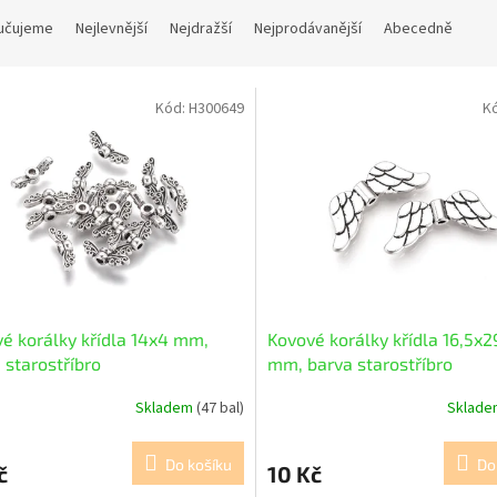
učujeme
Nejlevnější
Nejdražší
Nejprodávanější
Abecedně
Kód:
H300649
K
é korálky křídla 14x4 mm,
Kovové korálky křídla 16,5x2
 starostříbro
mm, barva starostříbro
Skladem
(47 bal)
Sklad
Do košíku
Do
č
10 Kč