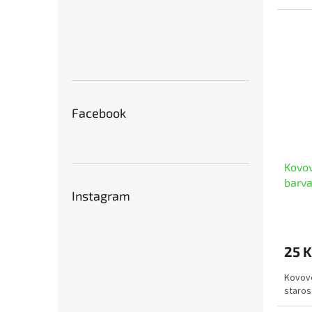
Facebook
Kovov
barva
Instagram
25 K
Kovové
starost