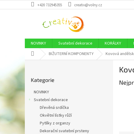
Přejít
+420 732945355
creativ@volny.cz
na
obsah
NOVINKY
Svatební dekorace
KORÁLKY
Domů
BIŽUTERNÍ KOMPONENTY
Kovová andělská
P
Kovo
o
Přeskočit
s
Kategorie
kategorie
Nejpr
t
r
NOVINKY
a
Svatební dekorace
n
Dřevěná srdíčka
n
í
Okvětní lístky růží
p
Pytlíky z organzy
a
Dekorační svatební prsteny