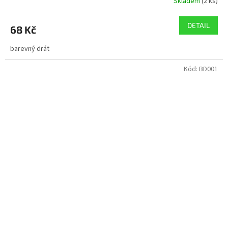
Skladem
(2 ks)
DETAIL
68 Kč
barevný drát
Kód:
BD001