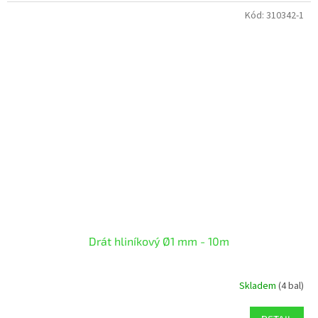
Kód:
310342-1
Drát hliníkový Ø1 mm - 10m
Skladem
(4 bal)