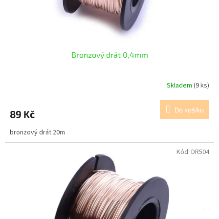
k
t
ů
Bronzový drát 0,4mm
Skladem
(9 ks)
Do košíku
89 Kč
bronzový drát 20m
Kód:
DR504