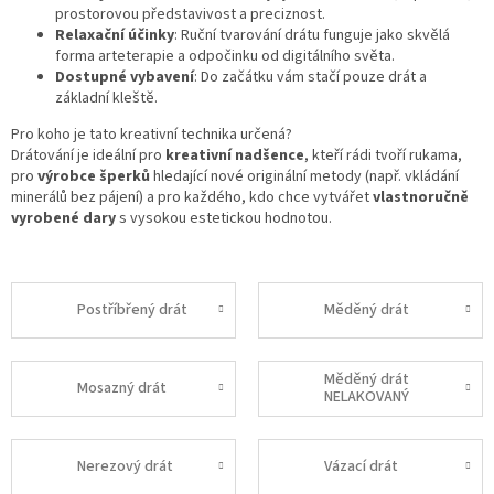
prostorovou představivost a preciznost.
Relaxační účinky
: Ruční tvarování drátu funguje jako skvělá
forma arteterapie a odpočinku od digitálního světa.
Dostupné vybavení
: Do začátku vám stačí pouze drát a
základní kleště.
Pro koho je tato kreativní technika určená?
Drátování je ideální pro
kreativní nadšence
, kteří rádi tvoří rukama,
pro
výrobce šperků
hledající nové originální metody (např. vkládání
minerálů bez pájení) a pro každého, kdo chce vytvářet
vlastnoručně
vyrobené dary
s vysokou estetickou hodnotou.
Postříbřený drát
Měděný drát
Měděný drát
Mosazný drát
NELAKOVANÝ
Nerezový drát
Vázací drát