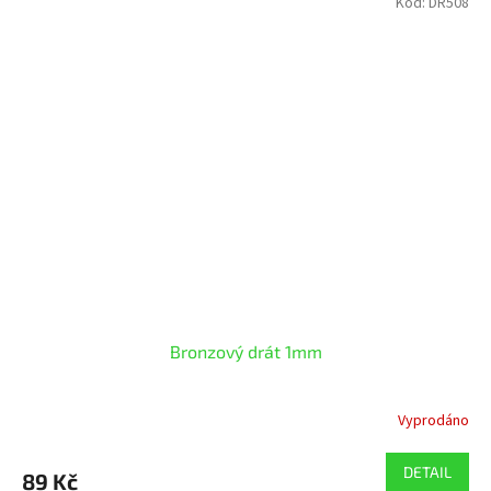
Kód:
DR508
Bronzový drát 1mm
Vyprodáno
DETAIL
89 Kč