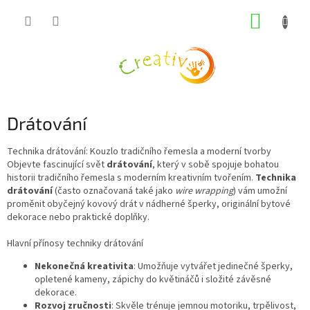
Přejít
NÁKUP
na
obsah
KOŠÍK
Drátování
Technika drátování: Kouzlo tradičního řemesla a moderní tvorby
Objevte fascinující svět
drátování
, který v sobě spojuje bohatou
historii tradičního řemesla s moderním kreativním tvořením.
Technika
drátování
(často označovaná také jako
wire wrapping
) vám umožní
proměnit obyčejný kovový drát v nádherné šperky, originální bytové
dekorace nebo praktické doplňky.
Hlavní přínosy techniky drátování
Nekonečná kreativita
: Umožňuje vytvářet jedinečné šperky,
opletené kameny, zápichy do květináčů i složité závěsné
dekorace.
Rozvoj zručnosti
: Skvěle trénuje jemnou motoriku, trpělivost,