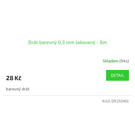
Drát barevný 0,3 mm lakovaný - 8m
Skladem
(9 ks)
DETAIL
28 Kč
barevný drát
Kód:
DR250401