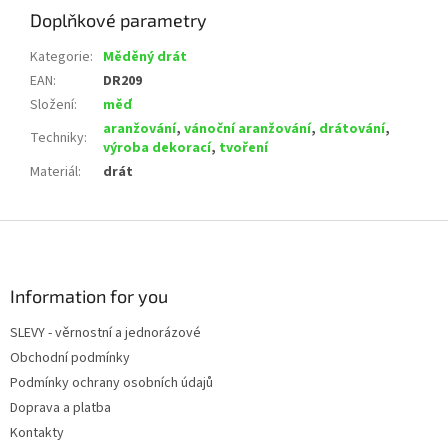
Doplňkové parametry
Kategorie
:
Měděný drát
EAN
:
DR209
Složení
:
měď
aranžování
,
vánoční aranžování
,
drátování
,
Techniky
:
výroba dekorací
,
tvoření
Materiál
:
drát
Z
á
p
a
Information for you
t
SLEVY - věrnostní a jednorázové
í
Obchodní podmínky
Podmínky ochrany osobních údajů
Doprava a platba
Kontakty