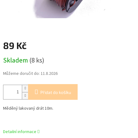
89 Kč
Měrná
Skladem
(8 ks)
cena:
Můžeme doručit do:
11.8.2026
Přidat do košíku
Měděný lakovaný drát 10m.
Detailní informace