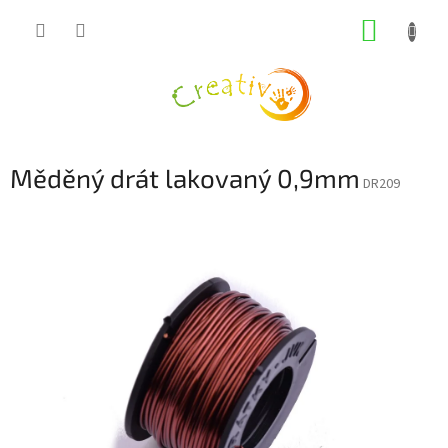
Přejít
NÁKUP
na
obsah
KOŠÍK
Měděný drát lakovaný 0,9mm
DR209