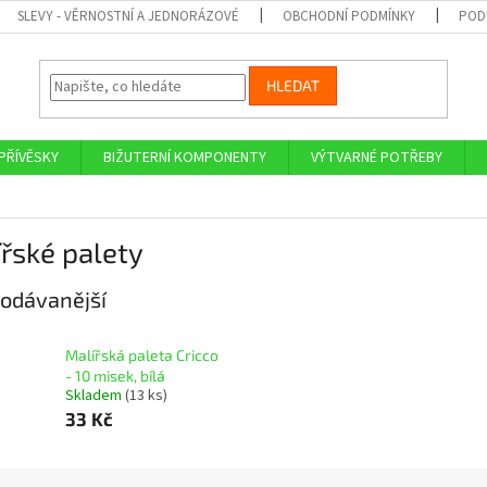
SLEVY - VĚRNOSTNÍ A JEDNORÁZOVÉ
OBCHODNÍ PODMÍNKY
POD
HLEDAT
PŘÍVĚSKY
BIŽUTERNÍ KOMPONENTY
VÝTVARNÉ POTŘEBY
řské palety
odávanější
Malířská paleta Cricco
- 10 misek, bílá
Skladem
(13 ks)
33 Kč