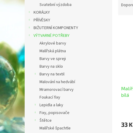
n
a
Svatební výzdoba
Dopor
e
z
KORÁLKY
l
e
PŘÍVĚSKY
V
n
BIŽUTERNÍ KOMPONENTY
ý
í
VÝTVARNÉ POTŘEBY
p
p
i
r
Akrylové barvy
s
o
Malířská plátna
p
d
Barvy ve spreji
r
u
Barvy na sklo
o
k
Barvy na textil
d
t
Malování na hedvábí
u
ů
Malíř
k
Mramorovací barvy
bílá
t
Foukací fixy
ů
Lepidla a laky
Fixy, popisovače
Štětce
33 K
Malířské špachtle