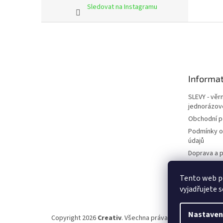
Sledovat na Instagramu
Z
á
p
a
t
Informat
í
SLEVY - věr
jednorázov
Obchodní 
Podmínky o
údajů
Doprava a p
Kontakty
Tento web p
Napište ná
vyjadřujete s
Nastaven
Copyright 2026
Creativ
. Všechna práva vyhrazena.