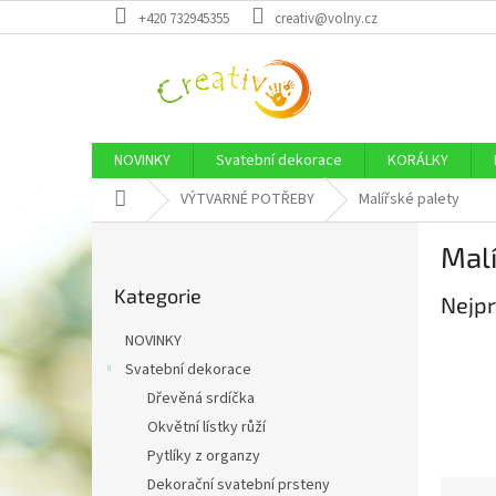
Přejít
+420 732945355
creativ@volny.cz
na
obsah
NOVINKY
Svatební dekorace
KORÁLKY
Domů
VÝTVARNÉ POTŘEBY
Malířské palety
P
Malí
o
Přeskočit
s
Kategorie
kategorie
Nejpr
t
r
NOVINKY
a
Svatební dekorace
n
Dřevěná srdíčka
n
í
Okvětní lístky růží
p
Pytlíky z organzy
a
Dekorační svatební prsteny
Ř