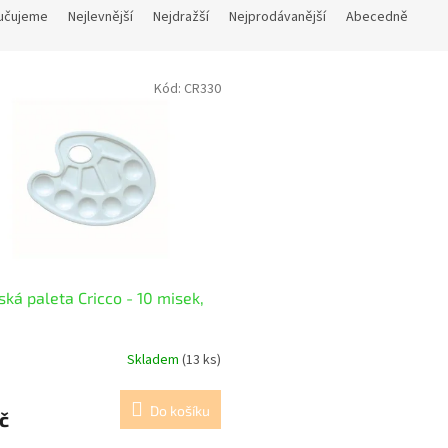
učujeme
Nejlevnější
Nejdražší
Nejprodávanější
Abecedně
Kód:
CR330
ská paleta Cricco - 10 misek,
Skladem
(13 ks)
Do košíku
č