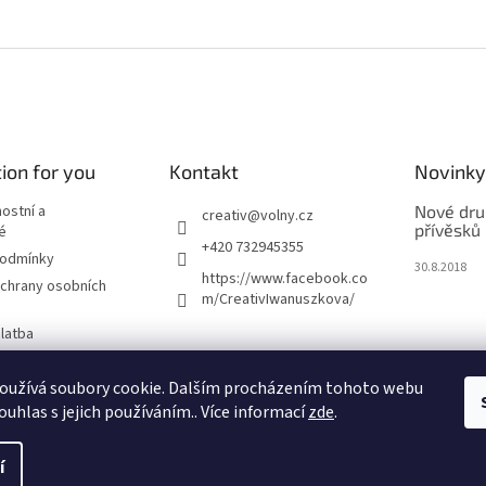
ion for you
Kontakt
Novinky
nostní a
Nové dru
creativ
@
volny.cz
přívěsků
é
+420 732945355
podmínky
30.8.2018
https://www.facebook.co
chrany osobních
m/CreativIwanuszkova/
latba
oužívá soubory cookie. Dalším procházením tohoto webu
m
ouhlas s jejich používáním.. Více informací
zde
.
í