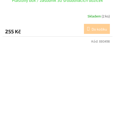
Plastový box / zásobník 30 šroubovacích dóziček
Skladem
(2 ks)
Do košíku
255 Kč
Kód:
880498