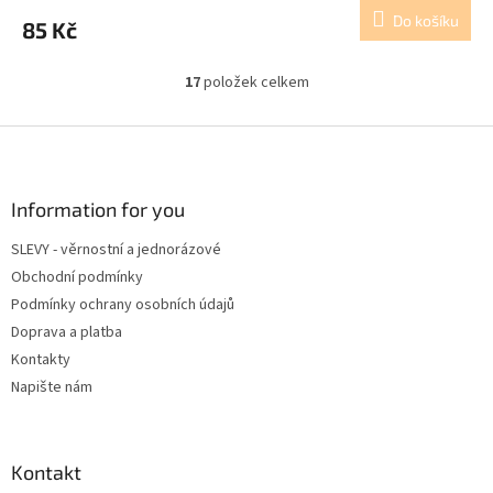
Do košíku
85 Kč
17
položek celkem
O
v
l
Z
á
á
d
p
a
a
Information for you
c
t
í
SLEVY - věrnostní a jednorázové
í
p
Obchodní podmínky
r
v
Podmínky ochrany osobních údajů
k
Doprava a platba
y
Kontakty
v
ý
Napište nám
p
i
s
u
Kontakt