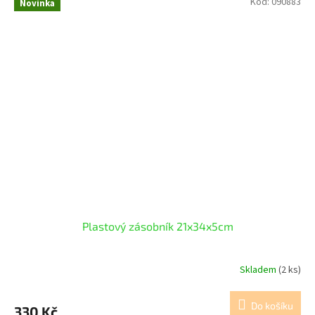
Kód:
090883
Novinka
Plastový zásobník 21x34x5cm
Skladem
(2 ks)
Do košíku
330 Kč