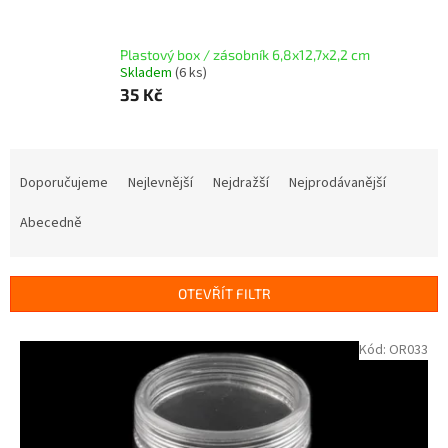
Plastový box / zásobník 6,8x12,7x2,2 cm
Skladem
(6 ks)
35 Kč
Ř
a
Doporučujeme
Nejlevnější
Nejdražší
Nejprodávanější
z
e
Abecedně
n
í
p
OTEVŘÍT FILTR
r
o
V
Kód:
OR033
d
ý
u
p
k
i
t
s
ů