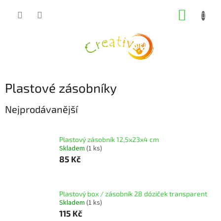
Přejít
NÁKUP
na
obsah
KOŠÍK
Plastové zásobníky
Nejprodávanější
Plastový zásobník 12,5x23x4 cm
Skladem
(1 ks)
85 Kč
Plastový box / zásobník 28 dóziček transparent
Skladem
(1 ks)
115 Kč