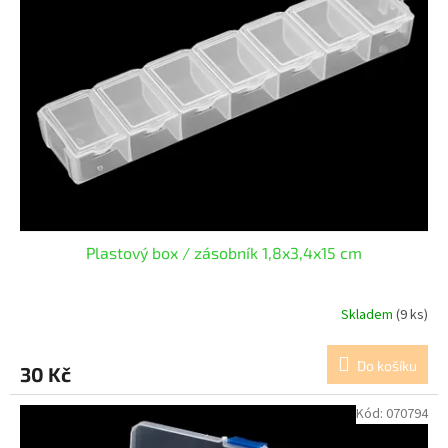
Plastový box / zásobník 1,8x3,4x15 cm
Skladem
(9 ks)
Do košíku
30 Kč
Kód:
070794