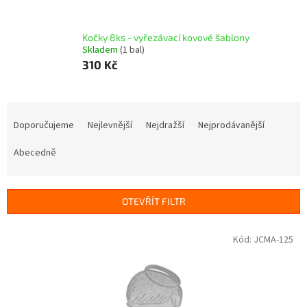
Kočky 8ks - vyřezávací kovové šablony
Skladem
(1 bal)
310 Kč
Ř
a
Doporučujeme
Nejlevnější
Nejdražší
Nejprodávanější
z
e
Abecedně
n
í
p
OTEVŘÍT FILTR
r
o
V
Kód:
JCMA-125
d
ý
u
p
k
i
t
s
ů