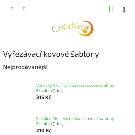
Přejít
NÁKUP
na
obsah
KOŠÍK
Vyřezávací kovové šablony
Nejprodávanější
Větvičky 4ks - vyřezávací kovové šablony
Skladem
(1 bal)
315 Kč
Kraslice 4ks - vyřezávací kovové šablony
Skladem
(1 bal)
210 Kč