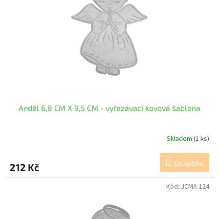
p
r
o
d
u
k
t
ů
Anděl 6,8 CM X 9,5 CM - vyřezávací kovová šablona
Skladem
(1 ks)
Do košíku
212 Kč
Kód:
JCMA-124