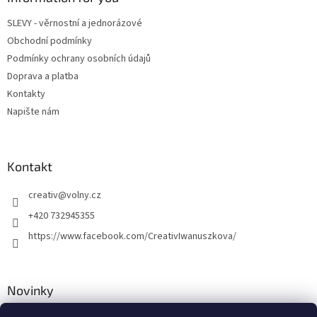
r
t
v
SLEVY - věrnostní a jednorázové
í
k
Obchodní podmínky
y
v
Podmínky ochrany osobních údajů
ý
Doprava a platba
p
Kontakty
i
s
Napište nám
u
Kontakt
creativ
@
volny.cz
+420 732945355
https://www.facebook.com/CreativIwanuszkova/
Novinky
Nové druhy kovových přívěsků