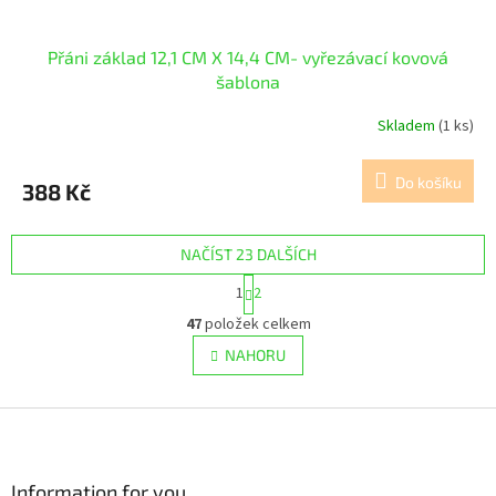
Přáni základ 12,1 CM X 14,4 CM- vyřezávací kovová
šablona
Skladem
(1 ks)
Do košíku
388 Kč
NAČÍST 23 DALŠÍCH
S
1
2
t
O
r
47
položek celkem
v
á
l
NAHORU
n
á
k
d
o
v
Z
a
á
c
á
n
í
p
í
p
a
Information for you