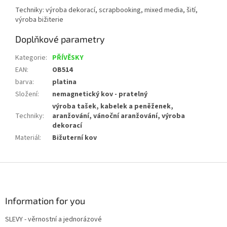
Techniky: výroba dekorací, scrapbooking, mixed media, šití,
výroba bižiterie
Doplňkové parametry
Kategorie
:
PŘÍVĚSKY
EAN
:
OB514
barva
:
platina
Složení
:
nemagnetický kov - pratelný
výroba tašek, kabelek a peněženek,
Techniky
:
aranžování, vánoční aranžování, výroba
dekorací
Materiál
:
Bižuterní kov
Z
á
p
a
Information for you
t
SLEVY - věrnostní a jednorázové
í