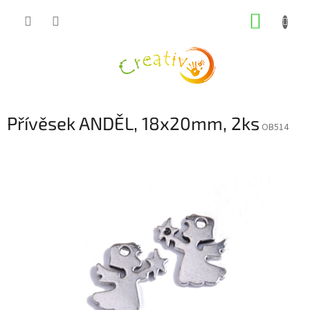
Přejít
NÁKUP
na
obsah
KOŠÍK
Přívěsek ANDĚL, 18x20mm, 2ks
OB514