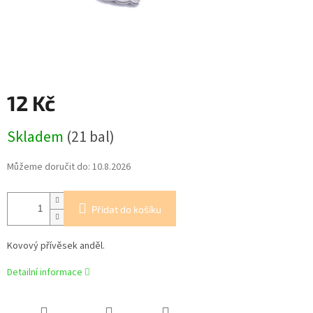
12 Kč
Měrná
Skladem
(21 bal)
cena:
Můžeme doručit do:
10.8.2026
Přidat do košíku
Kovový přívěsek anděl.
Detailní informace