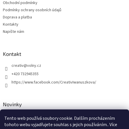
Obchodní podmínky
Podmínky ochrany osobních údajů
Doprava a platba
Kontakty
Napište nám
Kontakt
creativ
@
volny.cz
+420 732945355
https://www.facebook.com/CreativIwanuszkova/
Novinky
Nové druhy kovových přívěsků
Tento web používá soubory cookie. Dalším procházením
tohoto webu vyjadřujete souhlas s jejich používáním.. Více
30.8.2018