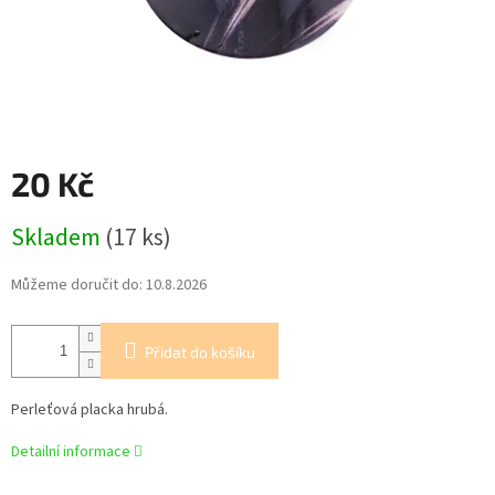
20 Kč
Měrná
Skladem
(17 ks)
cena:
Můžeme doručit do:
10.8.2026
Přidat do košíku
Perleťová placka hrubá.
Detailní informace