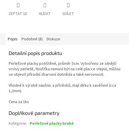
ZEPTAT SE
HLÍDAT
SDÍLET
Popis
Podobné (8)
Diskuze
Detailní popis produktu
Perleťové placky potištěné, průměr 5cm. Vytvořeno ze silnější
vrstvy perletě, tloušťka nemusí být na celé placce stejná, můžou
se objevit přírodní zbarvení dohněda a také nerovnosti.
Vhodné k výrobě náušnic a přívěsků, mají dírku k zavěšení (cca
1,2mm).
Cena za 1ks
Doplňkové parametry
Kategorie
:
Perleťové placky hrubé