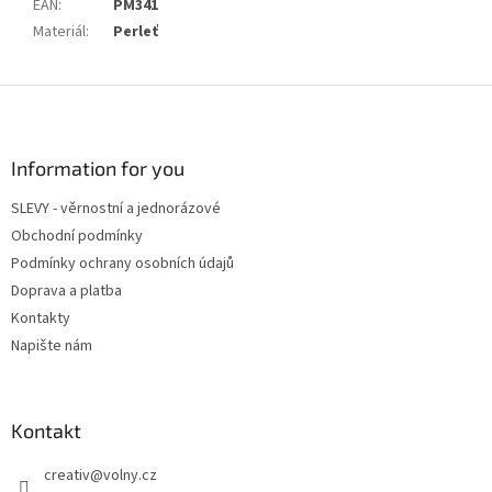
EAN
:
PM341
Materiál
:
Perleť
Z
á
p
a
Information for you
t
SLEVY - věrnostní a jednorázové
í
Obchodní podmínky
Podmínky ochrany osobních údajů
Doprava a platba
Kontakty
Napište nám
Kontakt
creativ
@
volny.cz