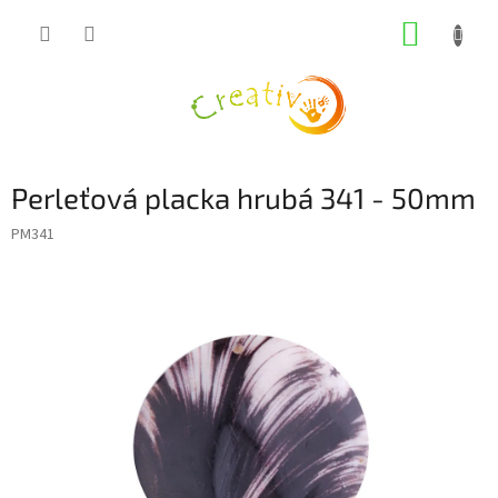
Přejít
NÁKUP
na
obsah
KOŠÍK
Perleťová placka hrubá 341 - 50mm
PM341