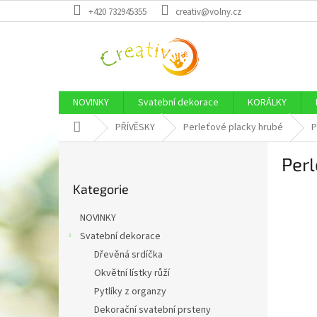
Přejít
+420 732945355
creativ@volny.cz
na
obsah
NOVINKY
Svatební dekorace
KORÁLKY
Domů
PŘÍVĚSKY
Perleťové placky hrubé
P
P
Per
o
Přeskočit
s
Kategorie
kategorie
t
r
NOVINKY
a
Svatební dekorace
n
Dřevěná srdíčka
n
í
Okvětní lístky růží
p
Pytlíky z organzy
a
Dekorační svatební prsteny