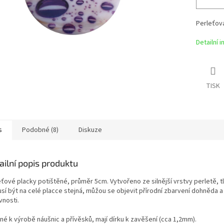
Perleťová
Detailní 
TISK
s
Podobné (8)
Diskuze
ailní popis produktu
eťové placky potištěné, průměr 5cm. Vytvořeno ze silnější vrstvy perletě, t
sí být na celé placce stejná, můžou se objevit přírodní zbarvení dohněda a
vnosti.
né k výrobě náušnic a přívěsků, mají dírku k zavěšení (cca 1,2mm).