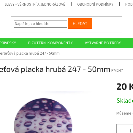
SLEVY - VĚRNOSTNÍ A JEDNORÁZOVÉ
OBCHODNÍ PODMÍNKY
POD
HLEDAT
PŘÍVĚSKY
BIŽUTERNÍ KOMPONENTY
VÝTVARNÉ POTŘEBY
erleťová placka hrubá 247 - 50mm
leťová placka hrubá 247 - 50mm
PM247
20 
Měrná
Skla
cena:
Můžeme d