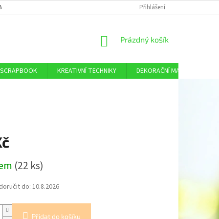
MÍNKY OCHRANY OSOBNÍCH ÚDAJŮ
DOPRAVA A PLATBA
Přihlášení
KONTAKTY
NÁKUPNÍ
Prázdný košík
KOŠÍK
SCRAPBOOK
KREATIVNÍ TECHNIKY
DEKORAČNÍ MATERIÁL
Kč
dem
(22 ks)
oručit do:
10.8.2026
Přidat do košíku