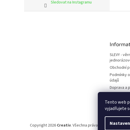
Sledovat na Instagramu
Z
á
p
a
t
Informat
í
SLEVY - věr
jednorázov
Obchodní 
Podmínky o
údajů
Doprava a p
Kontakty
Tento web p
Napište ná
vyjadřujete s
Nastaven
Copyright 2026
Creativ
. Všechna práva vyhrazena.