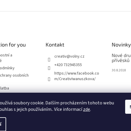
ion for you
Kontakt
Novinky
nostní a
Nové dru
creativ
@
volny.cz
přívěsků
é
+420 732945355
podmínky
30.8.2018
https://www.facebook.co
chrany osobních
m/CreativIwanuszkova/
latba
oužívá soubory cookie. Dalším procházením tohoto webu
m
ouhlas s jejich používáním.. Více informací
zde
.
í