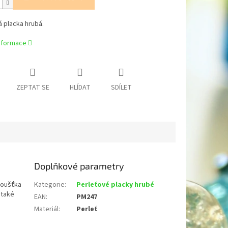
 placka hrubá.
informace
ZEPTAT SE
HLÍDAT
SDÍLET
Doplňkové parametry
loušťka
Kategorie
:
Perleťové placky hrubé
 také
EAN
:
PM247
Materiál
:
Perleť