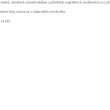
 lehké, vhodné k výrobě náušnic a přívěsků, mají dírku k zavěšení (cca 1,2
rativní foto, barva se v reálu může trochu lišit.
 za 1ks