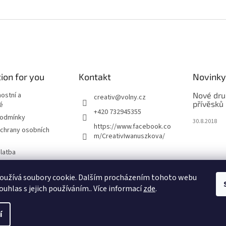
ion for you
Kontakt
Novinky
nostní a
Nové dru
creativ
@
volny.cz
přívěsků
é
+420 732945355
podmínky
30.8.2018
https://www.facebook.co
chrany osobních
m/CreativIwanuszkova/
latba
oužívá soubory cookie. Dalším procházením tohoto webu
m
ouhlas s jejich používáním.. Více informací
zde
.
í