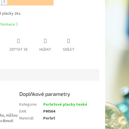
 placky 1ks.
informace
ZEPTAT SE
HLÍDAT
SDÍLET
Doplňkové parametry
Kategorie
:
Perleťové placky tenké
EAN
:
PM564
chu, můžou
Materiál
:
Perleť
krábnutí.