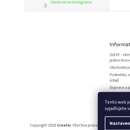
Sledovat na Instagramu
Z
á
p
a
t
Informat
í
SLEVY - věr
jednorázov
Obchodní 
Podmínky o
údajů
Doprava a p
Kontakty
Tento web p
Napište ná
vyjadřujete s
Nastaven
Copyright 2026
Creativ
. Všechna práva vyhrazena.