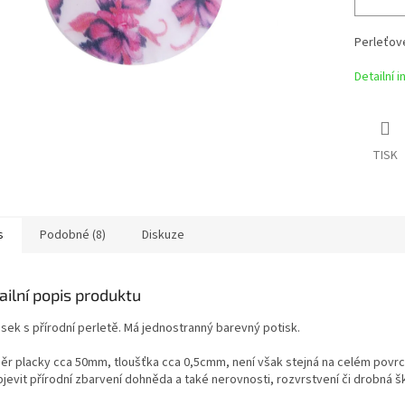
Perleťové
Detailní 
TISK
s
Podobné (8)
Diskuze
ailní popis produktu
ěsek s přírodní perletě. Má jednostranný barevný potisk.
ěr placky cca 50mm, tloušťka cca 0,5cmm, není však stejná na celém povr
jevit přírodní zbarvení dohněda a také nerovnosti, rozvrstvení či drobná š