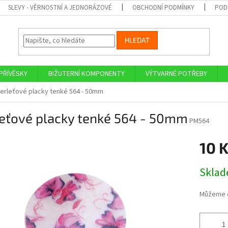
SLEVY - VĚRNOSTNÍ A JEDNORÁZOVÉ
OBCHODNÍ PODMÍNKY
POD
HLEDAT
PŘÍVĚSKY
BIŽUTERNÍ KOMPONENTY
VÝTVARNÉ POTŘEBY
erleťové placky tenké 564 - 50mm
leťové placky tenké 564 - 50mm
PM564
10 
Měrná
Skla
cena:
Můžeme d