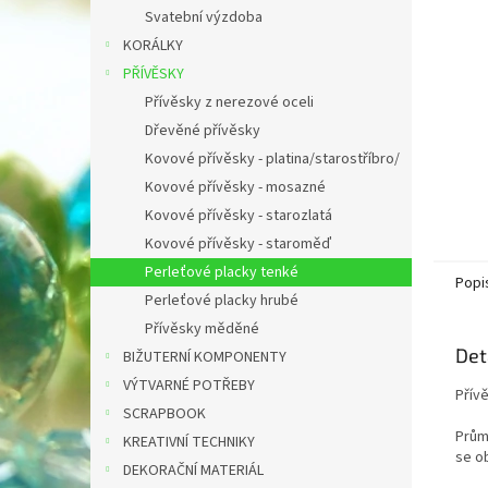
n
Svatební výzdoba
e
KORÁLKY
l
PŘÍVĚSKY
Přívěsky z nerezové oceli
Dřevěné přívěsky
Kovové přívěsky - platina/starostříbro/
Kovové přívěsky - mosazné
Kovové přívěsky - starozlatá
Kovové přívěsky - staroměď
Perleťové placky tenké
Popi
Perleťové placky hrubé
Přívěsky měděné
Det
BIŽUTERNÍ KOMPONENTY
VÝTVARNÉ POTŘEBY
Přív
SCRAPBOOK
Prům
KREATIVNÍ TECHNIKY
se ob
DEKORAČNÍ MATERIÁL