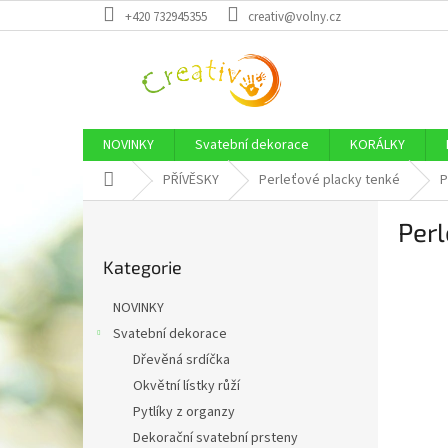
Přejít
+420 732945355
creativ@volny.cz
na
obsah
NOVINKY
Svatební dekorace
KORÁLKY
Domů
PŘÍVĚSKY
Perleťové placky tenké
P
P
Per
o
Přeskočit
s
Kategorie
kategorie
t
r
NOVINKY
a
Svatební dekorace
n
Dřevěná srdíčka
n
í
Okvětní lístky růží
p
Pytlíky z organzy
a
Dekorační svatební prsteny