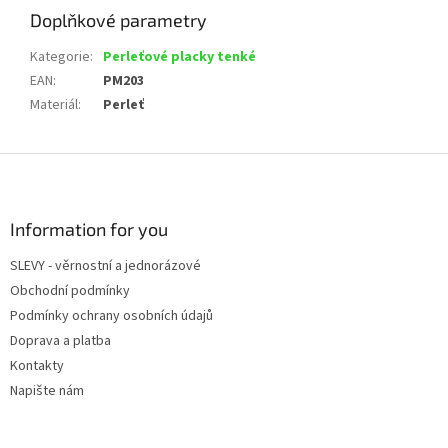
Doplňkové parametry
Kategorie
:
Perleťové placky tenké
EAN
:
PM203
Materiál
:
Perleť
Z
á
p
a
Information for you
t
SLEVY - věrnostní a jednorázové
í
Obchodní podmínky
Podmínky ochrany osobních údajů
Doprava a platba
Kontakty
Napište nám