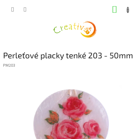
Přejít
NÁKUP
na
obsah
KOŠÍK
Perleťové placky tenké 203 - 50mm
PM203