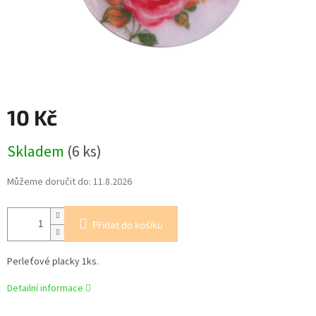
10 Kč
Měrná
Skladem
(6 ks)
cena:
Můžeme doručit do:
11.8.2026
Přidat do košíku
Perleťové placky 1ks.
Detailní informace