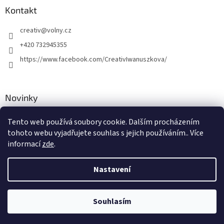
Kontakt
creativ
@
volny.cz
+420 732945355
https://www.facebook.com/CreativIwanuszkova/
Novinky
Nové druhy kovových přívěsků
Tento web používá soubory cookie. Dalším procházením
tohoto webu vyjadřujete souhlas s jejich používáním.. Více
30.8.2018
informací
zde
.
Nastavení
Vytvořil Shoptet
Souhlasím
Copyright 2026
Creativ
. Všechna práva vyhrazena.