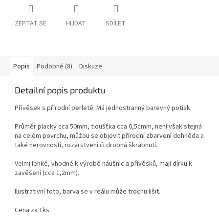
ZEPTAT SE
HLÍDAT
SDÍLET
Popis
Podobné (8)
Diskuze
Detailní popis produktu
Přívěsek s přírodní perletě. Má jednostranný barevný potisk.
Průměr placky cca 50mm, tloušťka cca 0,5cmm, není však stejná
na celém povrchu, můžou se objevit přírodní zbarvení dohněda a
také nerovnosti, rozvrstvení či drobná škrábnutí.
Velmi lehké, vhodné k výrobě náušnic a přívěsků, mají dírku k
zavěšení (cca 1,2mm).
Ilustrativní foto, barva se v reálu může trochu lišit.
Cena za 1ks