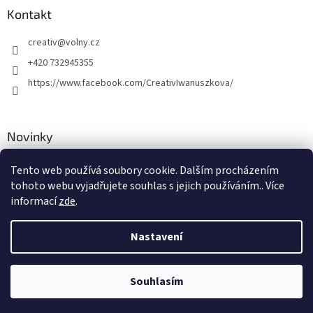
Kontakt
creativ
@
volny.cz
+420 732945355
https://www.facebook.com/CreativIwanuszkova/
Novinky
Nové druhy kovových přívěsků
Tento web používá soubory cookie. Dalším procházením
tohoto webu vyjadřujete souhlas s jejich používáním.. Více
30.8.2018
informací
zde
.
Nastavení
Vytvořil Shoptet
Souhlasím
Copyright 2026
Creativ
. Všechna práva vyhrazena.