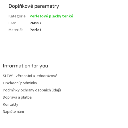
Doplňkové parametry
Kategorie
:
Perleťové placky tenké
EAN
:
PM557
Materiál
:
Perleť
Z
á
p
a
Information for you
t
SLEVY - věrnostní a jednorázové
í
Obchodní podmínky
Podmínky ochrany osobních údajů
Doprava a platba
Kontakty
Napište nám