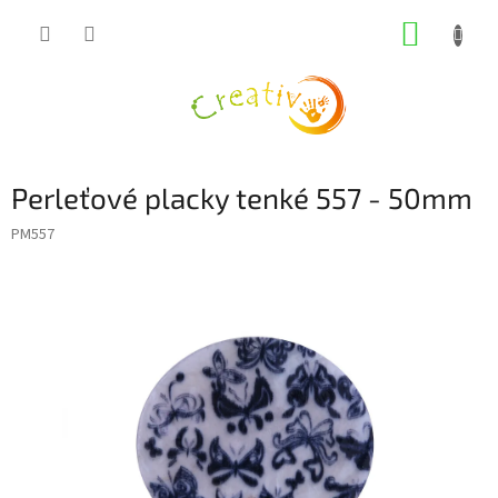
Přejít
NÁKUP
na
obsah
KOŠÍK
Perleťové placky tenké 557 - 50mm
PM557