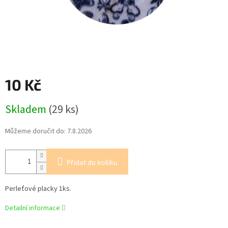
10 Kč
Měrná
Skladem
(29 ks)
cena:
Můžeme doručit do:
7.8.2026
Přidat do košíku
Perleťové placky 1ks.
Detailní informace