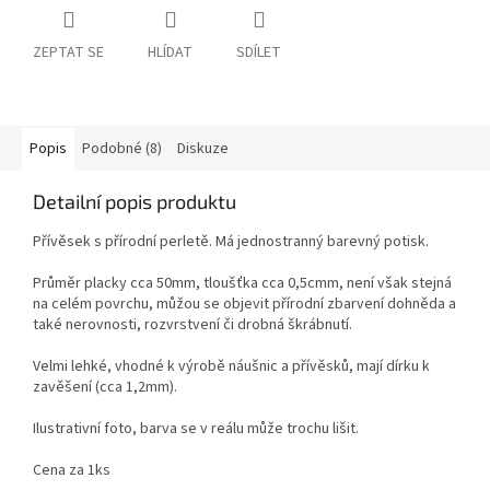
ZEPTAT SE
HLÍDAT
SDÍLET
Popis
Podobné (8)
Diskuze
Detailní popis produktu
Přívěsek s přírodní perletě. Má jednostranný barevný potisk.
Průměr placky cca 50mm, tloušťka cca 0,5cmm, není však stejná
na celém povrchu, můžou se objevit přírodní zbarvení dohněda a
také nerovnosti, rozvrstvení či drobná škrábnutí.
Velmi lehké, vhodné k výrobě náušnic a přívěsků, mají dírku k
zavěšení (cca 1,2mm).
Ilustrativní foto, barva se v reálu může trochu lišit.
Cena za 1ks