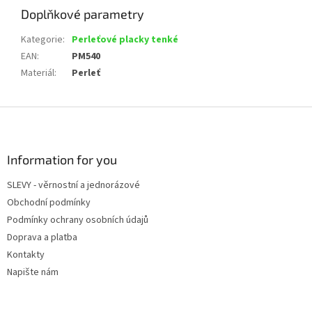
Doplňkové parametry
Kategorie
:
Perleťové placky tenké
EAN
:
PM540
Materiál
:
Perleť
Z
á
p
a
Information for you
t
SLEVY - věrnostní a jednorázové
í
Obchodní podmínky
Podmínky ochrany osobních údajů
Doprava a platba
Kontakty
Napište nám