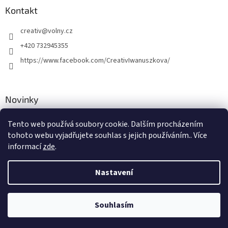
Kontakt
creativ
@
volny.cz
+420 732945355
https://www.facebook.com/CreativIwanuszkova/
Novinky
Nové druhy kovových přívěsků
Tento web používá soubory cookie. Dalším procházením
tohoto webu vyjadřujete souhlas s jejich používáním.. Více
30.8.2018
informací
zde
.
Nastavení
Vytvořil Shoptet
Souhlasím
Copyright 2026
Creativ
. Všechna práva vyhrazena.