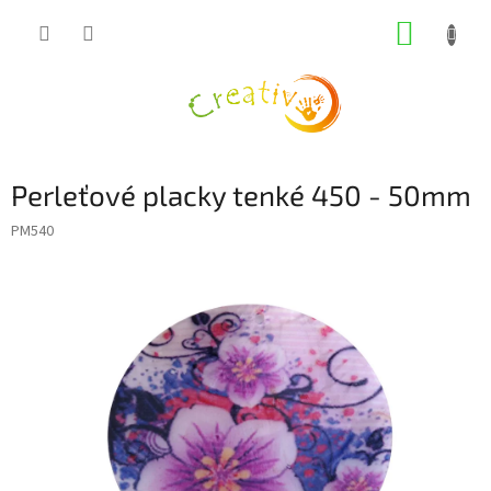
Přejít
NÁKUP
na
obsah
KOŠÍK
Perleťové placky tenké 450 - 50mm
PM540