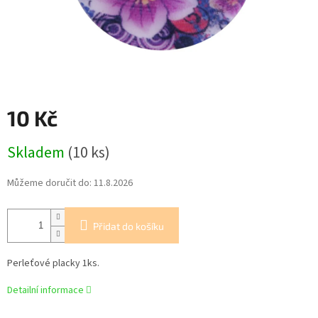
10 Kč
Měrná
Skladem
(10 ks)
cena:
Můžeme doručit do:
11.8.2026
Přidat do košíku
Perleťové placky 1ks.
Detailní informace