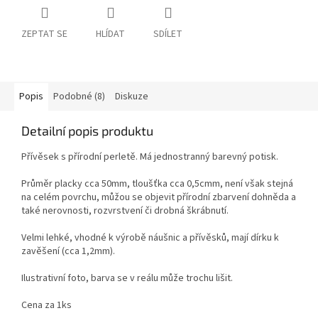
ZEPTAT SE
HLÍDAT
SDÍLET
Popis
Podobné (8)
Diskuze
Detailní popis produktu
Přívěsek s přírodní perletě. Má jednostranný barevný potisk.
Průměr placky cca 50mm, tloušťka cca 0,5cmm, není však stejná
na celém povrchu, můžou se objevit přírodní zbarvení dohněda a
také nerovnosti, rozvrstvení či drobná škrábnutí.
Velmi lehké, vhodné k výrobě náušnic a přívěsků, mají dírku k
zavěšení (cca 1,2mm).
Ilustrativní foto, barva se v reálu může trochu lišit.
Cena za 1ks