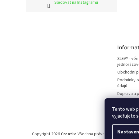
Sledovat na Instagramu
Z
á
p
a
t
Informat
í
SLEVY - věr
jednorázov
Obchodní 
Podmínky o
údajů
Doprava a p
Kontakty
Tento web p
Napište ná
vyjadřujete s
Nastaven
Copyright 2026
Creativ
. Všechna práva vyhrazena.