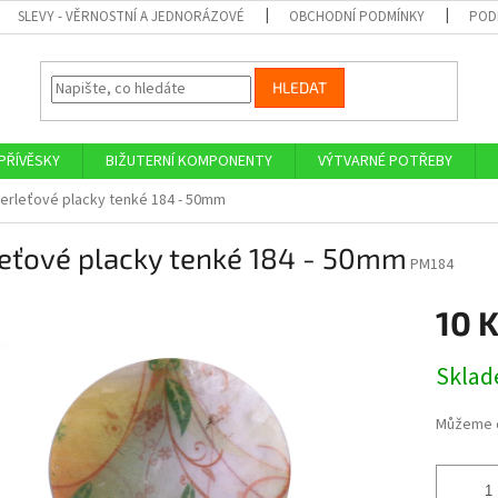
SLEVY - VĚRNOSTNÍ A JEDNORÁZOVÉ
OBCHODNÍ PODMÍNKY
POD
HLEDAT
PŘÍVĚSKY
BIŽUTERNÍ KOMPONENTY
VÝTVARNÉ POTŘEBY
erleťové placky tenké 184 - 50mm
leťové placky tenké 184 - 50mm
PM184
10 
Měrná
Skla
cena:
Můžeme d