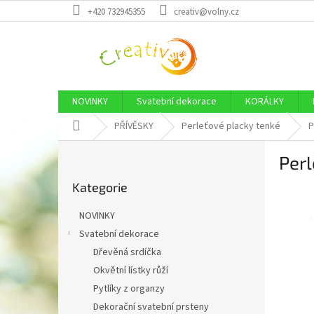
Přejít
+420 732945355
creativ@volny.cz
na
obsah
NOVINKY
Svatební dekorace
KORÁLKY
Domů
PŘÍVĚSKY
Perleťové placky tenké
P
P
Per
o
Přeskočit
s
Kategorie
kategorie
t
r
NOVINKY
a
Svatební dekorace
n
Dřevěná srdíčka
n
í
Okvětní lístky růží
p
Pytlíky z organzy
a
Dekorační svatební prsteny