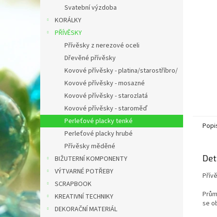
n
Svatební výzdoba
e
KORÁLKY
l
PŘÍVĚSKY
Přívěsky z nerezové oceli
Dřevěné přívěsky
Kovové přívěsky - platina/starostříbro/
Kovové přívěsky - mosazné
Kovové přívěsky - starozlatá
Kovové přívěsky - staroměď
Perleťové placky tenké
Popi
Perleťové placky hrubé
Přívěsky měděné
Det
BIŽUTERNÍ KOMPONENTY
VÝTVARNÉ POTŘEBY
Přív
SCRAPBOOK
Prům
KREATIVNÍ TECHNIKY
se ob
DEKORAČNÍ MATERIÁL