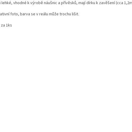
 lehké, vhodné k výrobě náušnic a přívěsků, mají dírku k zavěšení (cca 1,2
rativní foto, barva se v reálu může trochu lišit.
 za 1ks