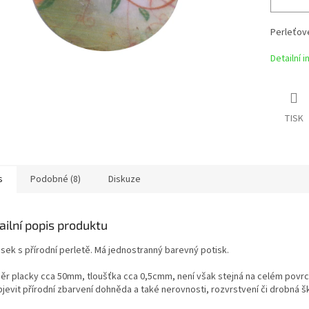
Perleťové
Detailní 
TISK
s
Podobné (8)
Diskuze
ailní popis produktu
ěsek s přírodní perletě. Má jednostranný barevný potisk.
ěr placky cca 50mm, tloušťka cca 0,5cmm, není však stejná na celém povr
jevit přírodní zbarvení dohněda a také nerovnosti, rozvrstvení či drobná š