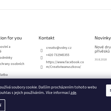
ion for you
Kontakt
Novinky
nostní a
Nové dru
creativ
@
volny.cz
přívěsků
é
+420 732945355
podmínky
30.8.2018
https://www.facebook.co
chrany osobních
m/CreativIwanuszkova/
latba
oužívá soubory cookie. Dalším procházením tohoto webu
m
ouhlas s jejich používáním.. Více informací
zde
.
í