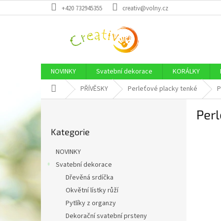
Přejít
+420 732945355
creativ@volny.cz
na
obsah
NOVINKY
Svatební dekorace
KORÁLKY
Domů
PŘÍVĚSKY
Perleťové placky tenké
P
P
Per
o
Přeskočit
s
Kategorie
kategorie
t
r
NOVINKY
a
Svatební dekorace
n
Dřevěná srdíčka
n
í
Okvětní lístky růží
p
Pytlíky z organzy
a
Dekorační svatební prsteny