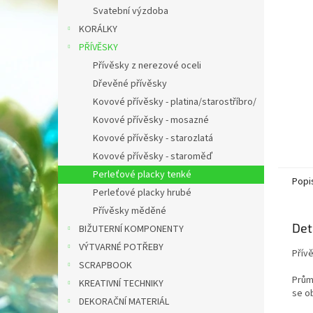
n
Svatební výzdoba
e
KORÁLKY
l
PŘÍVĚSKY
Přívěsky z nerezové oceli
Dřevěné přívěsky
Kovové přívěsky - platina/starostříbro/
Kovové přívěsky - mosazné
Kovové přívěsky - starozlatá
Kovové přívěsky - staroměď
Perleťové placky tenké
Popi
Perleťové placky hrubé
Přívěsky měděné
Det
BIŽUTERNÍ KOMPONENTY
VÝTVARNÉ POTŘEBY
Přív
SCRAPBOOK
Prům
KREATIVNÍ TECHNIKY
se ob
DEKORAČNÍ MATERIÁL