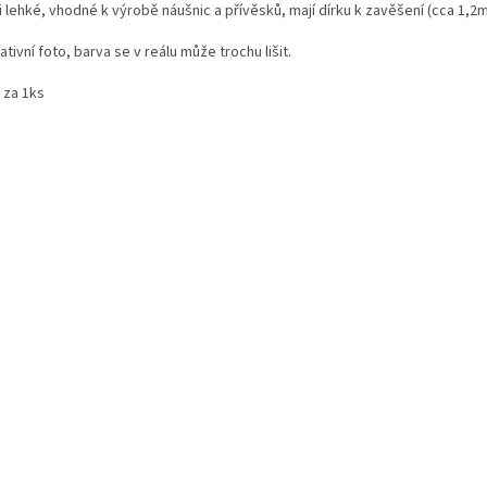
 lehké, vhodné k výrobě náušnic a přívěsků, mají dírku k zavěšení (cca 1,2
rativní foto, barva se v reálu může trochu lišit.
 za 1ks