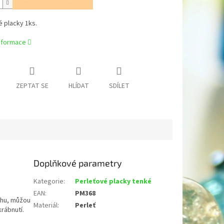
 placky 1ks.
informace
ZEPTAT SE
HLÍDAT
SDÍLET
Doplňkové parametry
Kategorie
:
Perleťové placky tenké
EAN
:
PM368
chu, můžou
Materiál
:
Perleť
krábnutí.