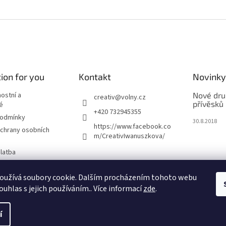
ion for you
Kontakt
Novinky
nostní a
Nové dru
creativ
@
volny.cz
přívěsků
é
+420 732945355
podmínky
30.8.2018
https://www.facebook.co
chrany osobních
m/CreativIwanuszkova/
latba
oužívá soubory cookie. Dalším procházením tohoto webu
m
ouhlas s jejich používáním.. Více informací
zde
.
í