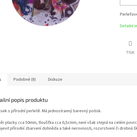
Perleťové
Detailní 
TISK
s
Podobné (8)
Diskuze
ailní popis produktu
ěsek s přírodní perletě. Má jednostranný barevný potisk.
ěr placky cca 50mm, tloušťka cca 0,5cmm, není však stejná na celém povr
jevit přírodní zbarvení dohněda a také nerovnosti, rozvrstvení či drobná š