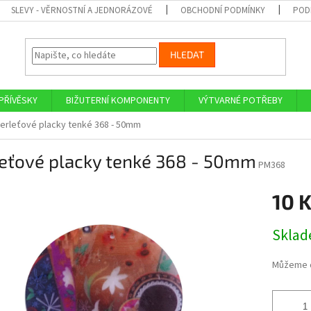
SLEVY - VĚRNOSTNÍ A JEDNORÁZOVÉ
OBCHODNÍ PODMÍNKY
POD
HLEDAT
PŘÍVĚSKY
BIŽUTERNÍ KOMPONENTY
VÝTVARNÉ POTŘEBY
erleťové placky tenké 368 - 50mm
leťové placky tenké 368 - 50mm
PM368
10 
Měrná
Skla
cena:
Můžeme d