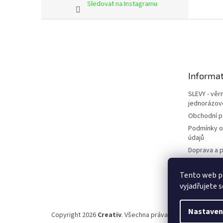
Sledovat na Instagramu
Z
á
p
a
t
Informat
í
SLEVY - věr
jednorázov
Obchodní 
Podmínky o
údajů
Doprava a p
Kontakty
Tento web p
Napište ná
vyjadřujete s
Nastaven
Copyright 2026
Creativ
. Všechna práva vyhrazena.