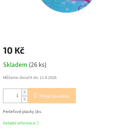
10 Kč
Měrná
Skladem
(26 ks)
cena:
Můžeme doručit do:
11.8.2026
Přidat do košíku
Perleťové placky 1ks.
Detailní informace