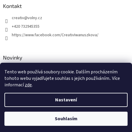
Kontakt
creativ
@
volny.cz
+420 732945355
https://www.facebook.com/CreativIwanuszkova/
Novinky
Nové druhy kovových přívěsků
Tento web používá soubory cookie. Dalším procházením
tohoto webu vyjadřujete souhlas s jejich používáním.. Více
30.8.2018
informací
zde
.
Nastavení
Vytvořil Shoptet
Souhlasím
Copyright 2026
Creativ
. Všechna práva vyhrazena.