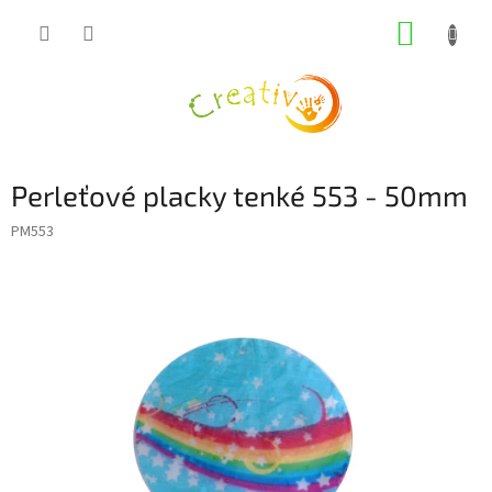
Přejít
NÁKUP
na
obsah
KOŠÍK
Perleťové placky tenké 553 - 50mm
PM553