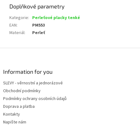
Doplňkové parametry
Kategorie
:
Perleťové placky tenké
EAN
:
PM553
Materiál
:
Perleť
Z
á
p
a
Information for you
t
SLEVY - věrnostní a jednorázové
í
Obchodní podmínky
Podmínky ochrany osobních údajů
Doprava a platba
Kontakty
Napište nám