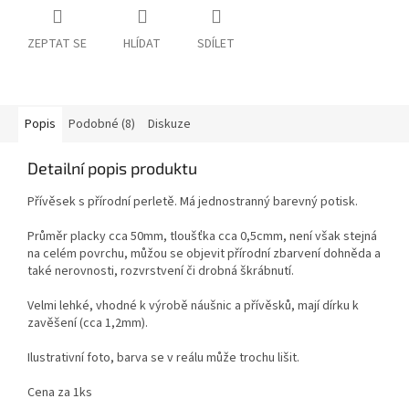
ZEPTAT SE
HLÍDAT
SDÍLET
Popis
Podobné (8)
Diskuze
Detailní popis produktu
Přívěsek s přírodní perletě. Má jednostranný barevný potisk.
Průměr placky cca 50mm, tloušťka cca 0,5cmm, není však stejná
na celém povrchu, můžou se objevit přírodní zbarvení dohněda a
také nerovnosti, rozvrstvení či drobná škrábnutí.
Velmi lehké, vhodné k výrobě náušnic a přívěsků, mají dírku k
zavěšení (cca 1,2mm).
Ilustrativní foto, barva se v reálu může trochu lišit.
Cena za 1ks