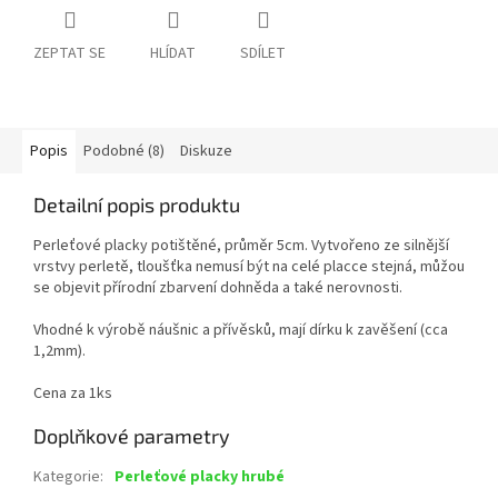
ZEPTAT SE
HLÍDAT
SDÍLET
Popis
Podobné (8)
Diskuze
Detailní popis produktu
Perleťové placky potištěné, průměr 5cm. Vytvořeno ze silnější
vrstvy perletě, tloušťka nemusí být na celé placce stejná, můžou
se objevit přírodní zbarvení dohněda a také nerovnosti.
Vhodné k výrobě náušnic a přívěsků, mají dírku k zavěšení (cca
1,2mm).
Cena za 1ks
Doplňkové parametry
Kategorie
:
Perleťové placky hrubé