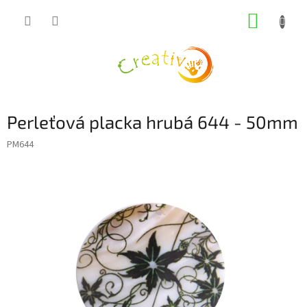
Přejít
NÁKUP
na
obsah
KOŠÍK
Perleťová placka hrubá 644 - 50mm
PM644