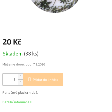
20 Kč
Měrná
Skladem
(38 ks)
cena:
Můžeme doručit do:
7.8.2026
Přidat do košíku
Perleťová placka hrubá.
Detailní informace