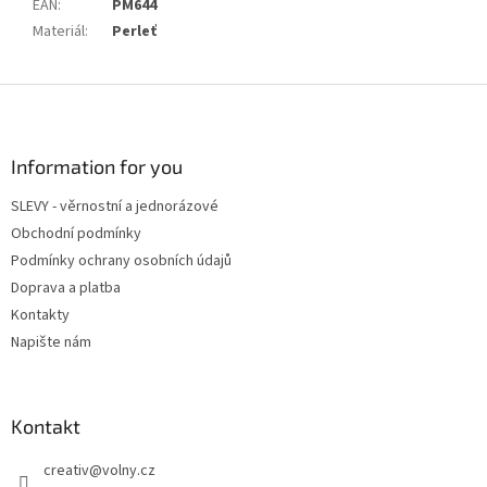
EAN
:
PM644
Materiál
:
Perleť
Z
á
p
a
Information for you
t
SLEVY - věrnostní a jednorázové
í
Obchodní podmínky
Podmínky ochrany osobních údajů
Doprava a platba
Kontakty
Napište nám
Kontakt
creativ
@
volny.cz