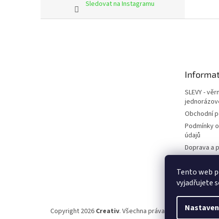
Sledovat na Instagramu
Z
á
p
a
t
Informat
í
SLEVY - věr
jednorázov
Obchodní 
Podmínky o
údajů
Doprava a p
Kontakty
Tento web p
Napište ná
vyjadřujete s
Nastaven
Copyright 2026
Creativ
. Všechna práva vyhrazena.