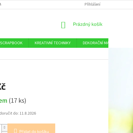
MÍNKY OCHRANY OSOBNÍCH ÚDAJŮ
DOPRAVA A PLATBA
Přihlášení
KONTAKTY
NÁKUPNÍ
Prázdný košík
KOŠÍK
SCRAPBOOK
KREATIVNÍ TECHNIKY
DEKORAČNÍ MATERIÁL
Kč
dem
(17 ks)
oručit do:
11.8.2026
Přidat do košíku