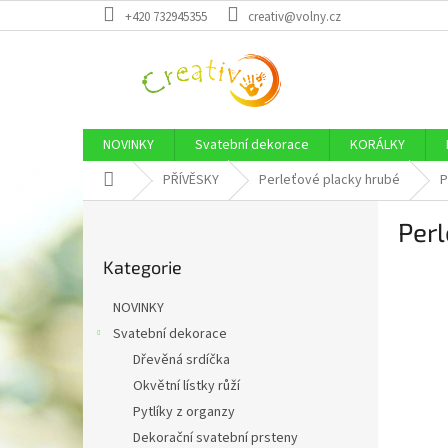
Přejít
+420 732945355
creativ@volny.cz
na
obsah
NOVINKY
Svatební dekorace
KORÁLKY
Domů
PŘÍVĚSKY
Perleťové placky hrubé
P
P
Per
o
Přeskočit
s
Kategorie
kategorie
t
r
NOVINKY
a
Svatební dekorace
n
Dřevěná srdíčka
n
í
Okvětní lístky růží
p
Pytlíky z organzy
a
Dekorační svatební prsteny