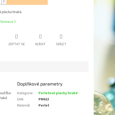
 placka hrubá.
informace
ZEPTAT SE
HLÍDAT
SDÍLET
Doplňkové parametry
loušťka
Kategorie
:
Perleťové placky hrubé
 také
EAN
:
PM613
Materiál
:
Perleť