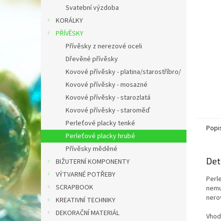
n
Svatební výzdoba
e
KORÁLKY
l
PŘÍVĚSKY
Přívěsky z nerezové oceli
Dřevěné přívěsky
Kovové přívěsky - platina/starostříbro/
Kovové přívěsky - mosazné
Kovové přívěsky - starozlatá
Kovové přívěsky - staroměď
Perleťové placky tenké
Popi
Perleťové placky hrubé
Přívěsky měděné
Det
BIŽUTERNÍ KOMPONENTY
VÝTVARNÉ POTŘEBY
Perl
SCRAPBOOK
nemu
nero
KREATIVNÍ TECHNIKY
DEKORAČNÍ MATERIÁL
Vhod