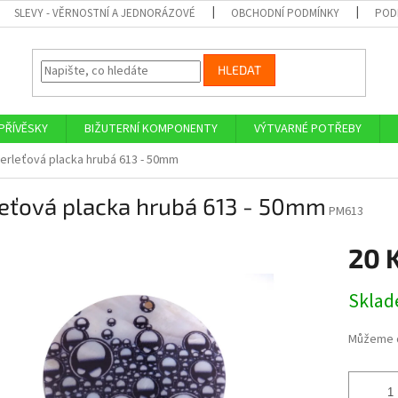
SLEVY - VĚRNOSTNÍ A JEDNORÁZOVÉ
OBCHODNÍ PODMÍNKY
POD
HLEDAT
PŘÍVĚSKY
BIŽUTERNÍ KOMPONENTY
VÝTVARNÉ POTŘEBY
erleťová placka hrubá 613 - 50mm
leťová placka hrubá 613 - 50mm
PM613
20 
Měrná
Skla
cena:
Můžeme d