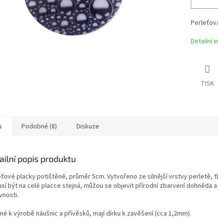
Perleťová
Detailní 
TISK
s
Podobné (8)
Diskuze
ailní popis produktu
eťové placky potištěné, průměr 5cm. Vytvořeno ze silnější vrstvy perletě, t
sí být na celé placce stejná, můžou se objevit přírodní zbarvení dohněda a
vnosti.
né k výrobě náušnic a přívěsků, mají dírku k zavěšení (cca 1,2mm).