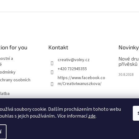
ion for you
Kontakt
Novinky
nostní a
Nové dru
creativ
@
volny.cz
přívěsků
é
+420 732945355
podmínky
30.8.2018
https://www.facebook.co
chrany osobních
m/CreativIwanuszkova/
latba
oužívá soubory cookie. Dalším procházením tohoto webu
m
ouhlas s jejich používáním.. Více informací
zde
.
í