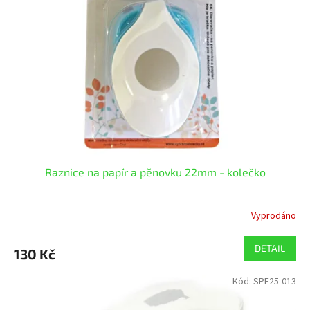
t
s
ů
p
r
o
d
u
k
t
ů
Raznice na papír a pěnovku 22mm - kolečko
Vyprodáno
DETAIL
130 Kč
Kód:
SPE25-013