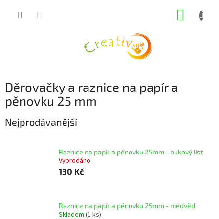
Přejít
NÁKUP
na
obsah
KOŠÍK
Děrovačky a raznice na papír a
pěnovku 25 mm
Nejprodávanější
Raznice na papír a pěnovku 25mm - bukový list
Vyprodáno
130 Kč
Raznice na papír a pěnovku 25mm - medvěd
Skladem
(1 ks)