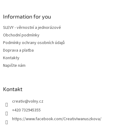
á
á
d
p
a
a
Information for you
c
t
í
SLEVY - věrnostní a jednorázové
í
p
Obchodní podmínky
r
v
Podmínky ochrany osobních údajů
k
Doprava a platba
y
Kontakty
v
ý
Napište nám
p
i
s
u
Kontakt
creativ
@
volny.cz
+420 732945355
https://www.facebook.com/CreativIwanuszkova/