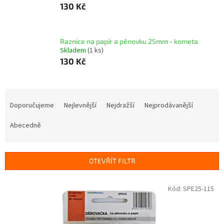
130 Kč
Raznice na papír a pěnovku 25mm - kometa
Skladem
(1 ks)
130 Kč
Ř
a
Doporučujeme
Nejlevnější
Nejdražší
Nejprodávanější
z
e
Abecedně
n
í
p
OTEVŘÍT FILTR
r
o
V
Kód:
SPE25-115
d
ý
u
p
k
i