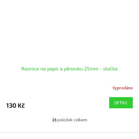
Raznice na papír a pěnovku 25mm - vločka
Vyprodáno
DETAIL
130 Kč
15
položek celkem
O
v
l
Z