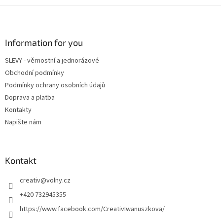
Z
á
p
a
Information for you
t
SLEVY - věrnostní a jednorázové
í
Obchodní podmínky
Podmínky ochrany osobních údajů
Doprava a platba
Kontakty
Napište nám
Kontakt
creativ
@
volny.cz
+420 732945355
https://www.facebook.com/CreativIwanuszkova/