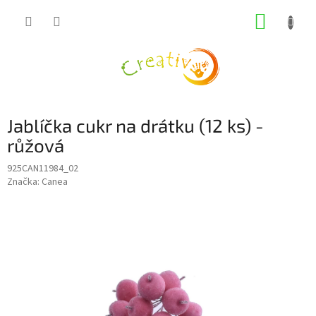
Přejít
NÁKUP
na
obsah
KOŠÍK
Jablíčka cukr na drátku (12 ks) -
růžová
925CAN11984_02
Značka:
Canea