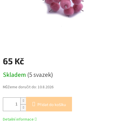
65 Kč
Měrná
Skladem
(5 svazek)
cena:
Můžeme doručit do:
10.8.2026
Přidat do košíku
Detailní informace