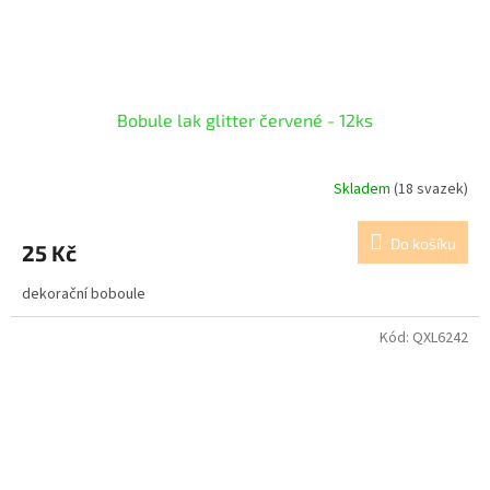
Bobule lak glitter červené - 12ks
Skladem
(18 svazek)
Do košíku
25 Kč
dekorační boboule
Kód:
QXL6242