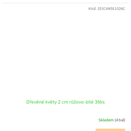
Kód:
253CAN911026C
Dřevěné květy 2 cm růžovo-bílé 36ks
Skladem
(4 bal)