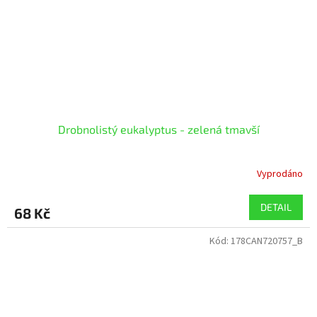
Drobnolistý eukalyptus - zelená tmavší
Vyprodáno
DETAIL
68 Kč
Kód:
178CAN720757_B