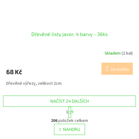
Dřevěné listy javor, 4 barvy - 36ks
Skladem
(2 bal)
Do košíku
68 Kč
Dřevěné výřezy, velikost 2cm.
NAČÍST 24 DALŠÍCH
S
1
9
t
O
r
206
položek celkem
v
á
l
NAHORU
n
á
k