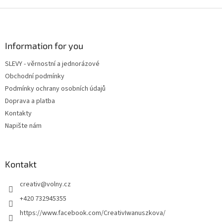
d
o
v
Z
a
á
c
á
n
í
p
í
p
a
Information for you
r
t
v
SLEVY - věrnostní a jednorázové
í
k
Obchodní podmínky
y
v
Podmínky ochrany osobních údajů
ý
Doprava a platba
p
Kontakty
i
s
Napište nám
u
Kontakt
creativ
@
volny.cz
+420 732945355
https://www.facebook.com/CreativIwanuszkova/