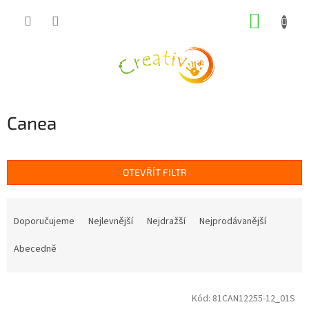
Přejít
NÁKUP
na
obsah
KOŠÍK
Canea
OTEVŘÍT FILTR
Ř
a
Doporučujeme
Nejlevnější
Nejdražší
Nejprodávanější
z
e
Abecedně
n
í
V
p
Kód:
81CAN12255-12_01S
ý