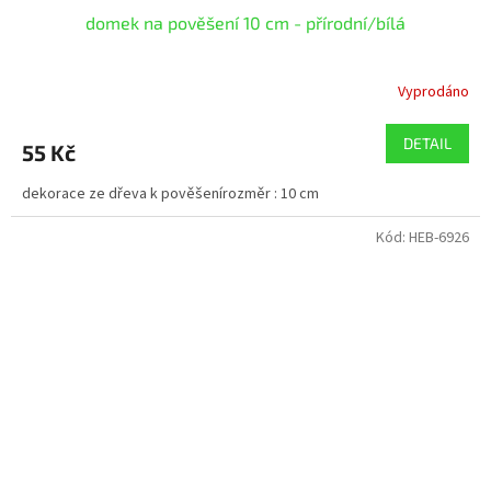
domek na pověšení 10 cm - přírodní/bílá
Vyprodáno
DETAIL
55 Kč
dekorace ze dřeva k pověšenírozměr : 10 cm
Kód:
HEB-6926