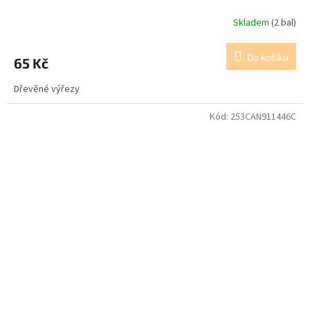
Skladem
(2 bal)
Do košíku
65 Kč
Dřevěné výřezy
Kód:
253CAN911446C