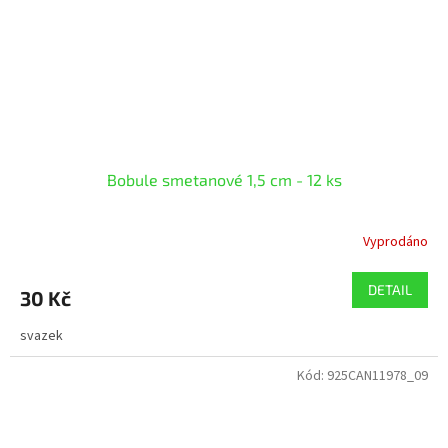
Bobule smetanové 1,5 cm - 12 ks
Vyprodáno
DETAIL
30 Kč
svazek
Kód:
925CAN11978_09