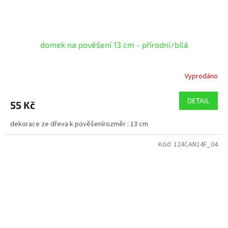
domek na pověšení 13 cm - přírodní/bílá
Vyprodáno
DETAIL
55 Kč
dekorace ze dřeva k pověšenírozměr : 13 cm
Kód:
124CAN14F_04