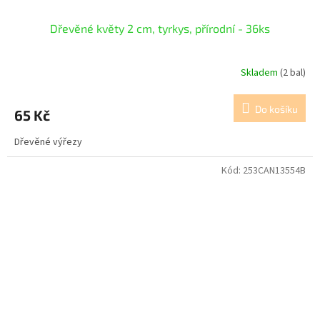
Dřevěné květy 2 cm, tyrkys, přírodní - 36ks
Skladem
(2 bal)
Do košíku
65 Kč
Dřevěné výřezy
Kód:
253CAN13554B