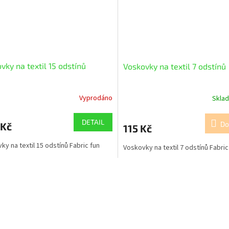
vky na textil 15 odstínů
Voskovky na textil 7 odstínů
Vyprodáno
Skla
DETAIL
Do
 Kč
115 Kč
ky na textil 15 odstínů Fabric fun
Voskovky na textil 7 odstínů Fabric
O
v
l
á
d
a