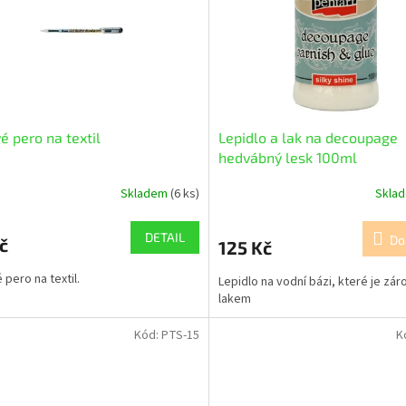
é pero na textil
Lepidlo a lak na decoupage
hedvábný lesk 100ml
Skladem
(6 ks)
Skla
DETAIL
Do
č
125 Kč
 pero na textil.
Lepidlo na vodní bázi, které je zár
lakem
Kód:
PTS-15
K