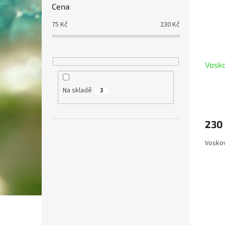
Cena
75
Kč
230
Kč
Vosko
Na skladě
3
230
Voskov