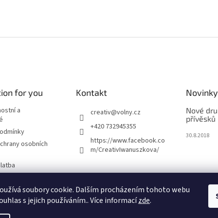
ion for you
Kontakt
Novinky
nostní a
Nové dru
creativ
@
volny.cz
přívěsků
é
+420 732945355
podmínky
30.8.2018
https://www.facebook.co
chrany osobních
m/CreativIwanuszkova/
latba
oužívá soubory cookie. Dalším procházením tohoto webu
m
ouhlas s jejich používáním.. Více informací
zde
.