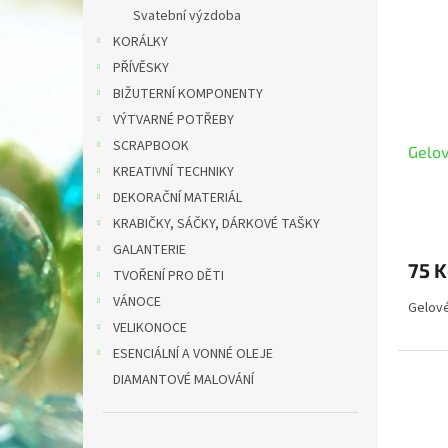
i
r
n
Svatební výzdoba
s
o
e
KORÁLKY
p
d
l
r
u
PŘÍVĚSKY
o
k
BIŽUTERNÍ KOMPONENTY
d
t
VÝTVARNÉ POTŘEBY
u
ů
SCRAPBOOK
Gelov
k
KREATIVNÍ TECHNIKY
t
ů
DEKORAČNÍ MATERIÁL
KRABIČKY, SÁČKY, DÁRKOVÉ TAŠKY
GALANTERIE
75 K
TVOŘENÍ PRO DĚTI
VÁNOCE
Gelové
VELIKONOCE
ESENCIÁLNÍ A VONNÉ OLEJE
DIAMANTOVÉ MALOVÁNÍ