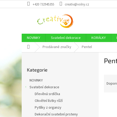
Přejít
+420 732945355
creativ@volny.cz
na
obsah
NOVINKY
Svatební dekorace
KORÁLKY
Domů
Prodávané značky
Pentel
P
Pen
o
Přeskočit
s
Kategorie
kategorie
t
Ř
r
NOVINKY
a
a
Dopor
Svatební dekorace
z
n
Dřevěná srdíčka
e
n
V
n
í
Okvětní lístky růží
ý
í
p
Pytlíky z organzy
p
p
a
Dekorační svatební prsteny