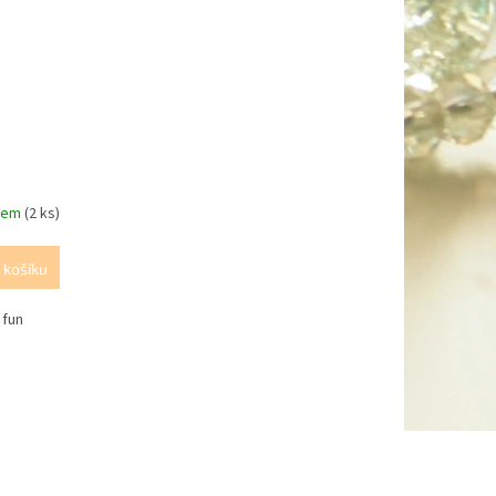
dem
(2 ks)
 košíku
 fun