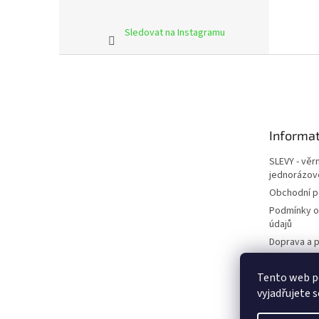
Sledovat na Instagramu
Z
á
p
a
t
Informat
í
SLEVY - věr
jednorázov
Obchodní 
Podmínky o
údajů
Doprava a p
Kontakty
Tento web p
Napište ná
vyjadřujete s