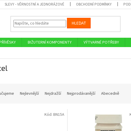
SLEVY - VĚRNOSTNÍ A JEDNORÁZOVÉ
OBCHODNÍ PODMÍNKY
POD
HLEDAT
PŘÍVĚSKY
BIŽUTERNÍ KOMPONENTY
VÝTVARNÉ POTŘEBY
tel
učujeme
Nejlevnější
Nejdražší
Nejprodávanější
Abecedně
Kód:
BN15A