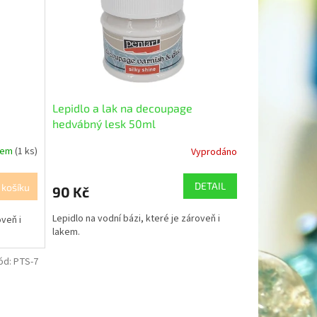
Lepidlo a lak na decoupage
hedvábný lesk 50ml
dem
(1 ks)
Vyprodáno
DETAIL
 košíku
90 Kč
Lepidlo na vodní bázi, které je zároveň i
oveň i
lakem.
ód:
PTS-7