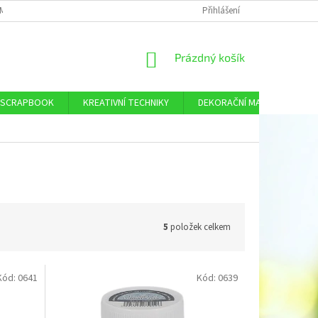
MÍNKY OCHRANY OSOBNÍCH ÚDAJŮ
DOPRAVA A PLATBA
Přihlášení
KONTAKTY
NÁKUPNÍ
Prázdný košík
KOŠÍK
SCRAPBOOK
KREATIVNÍ TECHNIKY
DEKORAČNÍ MATERIÁL
5
položek celkem
Kód:
0641
Kód:
0639