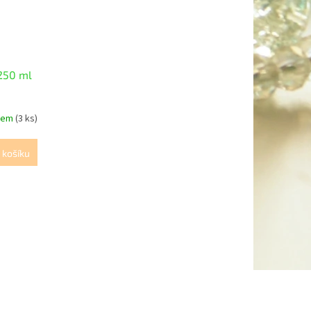
 250 ml
dem
(3 ks)
 košíku