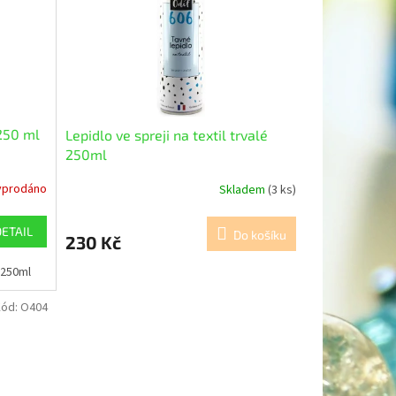
 250 ml
Lepidlo ve spreji na textil trvalé
250ml
yprodáno
Skladem
(3 ks)
DETAIL
Do košíku
230 Kč
 250ml
Kód:
O404