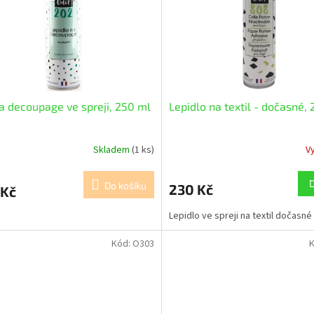
a decoupage ve spreji, 250 ml
Lepidlo na textil - dočasné,
Skladem
(1 ks)
V
Do košíku
230 Kč
 Kč
Lepidlo ve spreji na textil dočasné
Kód:
O303