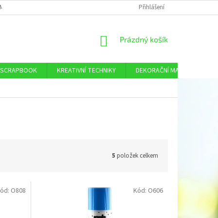
MÍNKY OCHRANY OSOBNÍCH ÚDAJŮ
DOPRAVA A PLATBA
Přihlášení
KONTAKTY
NÁKUPNÍ
Prázdný košík
KOŠÍK
SCRAPBOOK
KREATIVNÍ TECHNIKY
DEKORAČNÍ MATERIÁL
5
položek celkem
ód:
O808
Kód:
O606