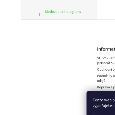
Sledovat na Instagramu
Z
á
p
a
t
Informat
í
SLEVY - věr
jednorázov
Obchodní 
Podmínky o
údajů
Doprava a p
Kontakty
Tento web p
Napište ná
vyjadřujete s