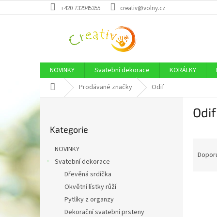
Přejít
+420 732945355
creativ@volny.cz
na
obsah
NOVINKY
Svatební dekorace
KORÁLKY
Domů
Prodávané značky
Odif
P
Odif
o
Přeskočit
s
Kategorie
kategorie
t
Ř
r
NOVINKY
a
a
Dopor
Svatební dekorace
z
n
Dřevěná srdíčka
e
n
V
n
í
Okvětní lístky růží
ý
í
p
Pytlíky z organzy
p
p
a
Dekorační svatební prsteny