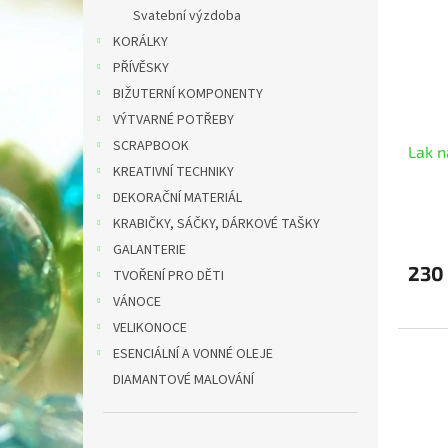
i
r
n
Svatební výzdoba
s
o
e
KORÁLKY
p
d
l
r
u
PŘÍVĚSKY
o
k
BIŽUTERNÍ KOMPONENTY
d
t
VÝTVARNÉ POTŘEBY
u
ů
SCRAPBOOK
Lak n
k
KREATIVNÍ TECHNIKY
t
ů
DEKORAČNÍ MATERIÁL
KRABIČKY, SÁČKY, DÁRKOVÉ TAŠKY
GALANTERIE
230
TVOŘENÍ PRO DĚTI
VÁNOCE
VELIKONOCE
ESENCIÁLNÍ A VONNÉ OLEJE
DIAMANTOVÉ MALOVÁNÍ