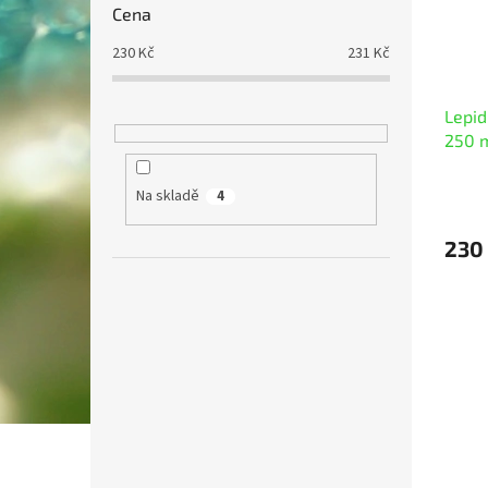
Cena
230
Kč
231
Kč
Lepid
250 
Na skladě
4
230