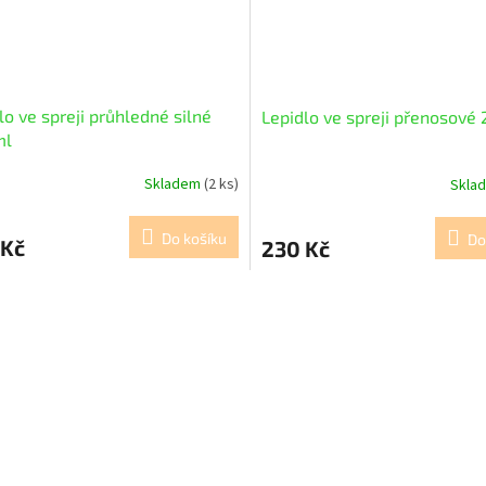
lo ve spreji průhledné silné
Lepidlo ve spreji přenosové
ml
Skladem
(2 ks)
Skla
Do košíku
Do
 Kč
230 Kč
O
v
l
á
d
a
c
í
p
r