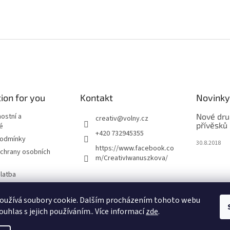
ion for you
Kontakt
Novinky
nostní a
Nové dru
creativ
@
volny.cz
přívěsků
é
+420 732945355
podmínky
30.8.2018
https://www.facebook.co
chrany osobních
m/CreativIwanuszkova/
latba
oužívá soubory cookie. Dalším procházením tohoto webu
m
ouhlas s jejich používáním.. Více informací
zde
.