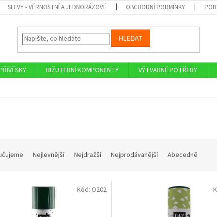
SLEVY - VĚRNOSTNÍ A JEDNORÁZOVÉ
OBCHODNÍ PODMÍNKY
POD
HLEDAT
PŘÍVĚSKY
BIŽUTERNÍ KOMPONENTY
VÝTVARNÉ POTŘEBY
učujeme
Nejlevnější
Nejdražší
Nejprodávanější
Abecedně
Kód:
O202
K