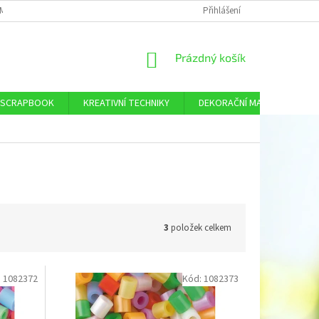
MÍNKY OCHRANY OSOBNÍCH ÚDAJŮ
DOPRAVA A PLATBA
Přihlášení
KONTAKTY
NÁKUPNÍ
Prázdný košík
KOŠÍK
SCRAPBOOK
KREATIVNÍ TECHNIKY
DEKORAČNÍ MATERIÁL
3
položek celkem
:
1082372
Kód:
1082373