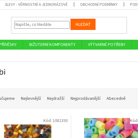
SLEVY - VĚRNOSTNÍ A JEDNORÁZOVÉ
OBCHODNÍ PODMÍNKY
POD
HLEDAT
PŘÍVĚSKY
BIŽUTERNÍ KOMPONENTY
VÝTVARNÉ POTŘEBY
bi
učujeme
Nejlevnější
Nejdražší
Nejprodávanější
Abecedně
Kód:
1082393
Kód