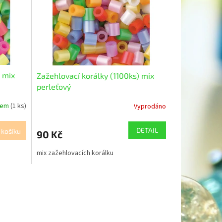
) mix
Zažehlovací korálky (1100ks) mix
perleťový
dem
(1 ks)
Vyprodáno
DETAIL
 košíku
90 Kč
mix zažehlovacích korálku