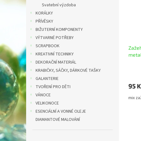
i
r
n
Svatební výzdoba
s
o
e
KORÁLKY
p
d
l
r
u
PŘÍVĚSKY
o
k
BIŽUTERNÍ KOMPONENTY
d
t
VÝTVARNÉ POTŘEBY
u
ů
SCRAPBOOK
Zažeh
k
KREATIVNÍ TECHNIKY
metal
t
ů
DEKORAČNÍ MATERIÁL
KRABIČKY, SÁČKY, DÁRKOVÉ TAŠKY
GALANTERIE
95 K
TVOŘENÍ PRO DĚTI
VÁNOCE
mix za
VELIKONOCE
ESENCIÁLNÍ A VONNÉ OLEJE
DIAMANTOVÉ MALOVÁNÍ