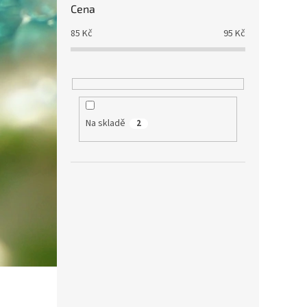
Cena
85
Kč
95
Kč
Na skladě
2