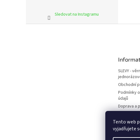
Sledovat na Instagramu
Z
á
p
a
t
Informat
í
SLEVY - věr
jednorázov
Obchodní 
Podmínky o
údajů
Doprava a p
Kontakty
Tento web p
Napište ná
vyjadřujete s