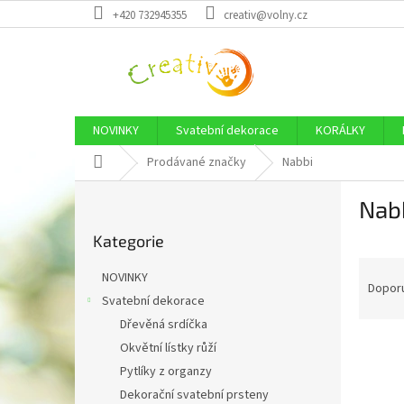
Přejít
+420 732945355
creativ@volny.cz
na
obsah
NOVINKY
Svatební dekorace
KORÁLKY
Domů
Prodávané značky
Nabbi
P
Nab
o
Přeskočit
s
Kategorie
kategorie
t
Ř
r
NOVINKY
a
a
Dopor
Svatební dekorace
z
n
Dřevěná srdíčka
e
n
V
n
í
Okvětní lístky růží
ý
í
p
Pytlíky z organzy
p
p
a
Dekorační svatební prsteny