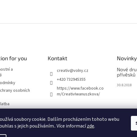
ion for you
Kontakt
Novinky
nostní a
Nové dru
creativ
@
volny.cz
přívěsků
é
+420 732945355
podmínky
30.8.2018
https://www.facebook.co
chrany osobních
m/CreativIwanuszkova/
latba
oužívá soubory cookie. Dalším procházením tohoto webu
m
ouhlas s jejich používáním.. Více informací
zde
.