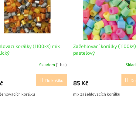
lovací korálky (1100ks) mix
Zažehlovací korálky (1100ks
ický
pastelový
Skladem
(1 bal)
Skla
Do košíku
Do
č
85 Kč
žehlovacích korálku
mix zažehlovacích korálku
O
v
l
á
d