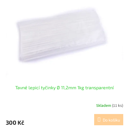
r
p
o
i
d
s
u
p
k
r
t
o
ů
d
u
k
t
ů
Tavné lepicí tyčinky Ø 11,2mm 1kg transparentní
Skladem
(11 ks)
Do košíku
300 Kč