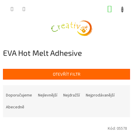
Přejít
NÁKUP
na
obsah
KOŠÍK
EVA Hot Melt Adhesive
OTEVŘÍT FILTR
Ř
a
Doporučujeme
Nejlevnější
Nejdražší
Nejprodávanější
z
e
Abecedně
n
í
V
p
Kód:
05578
ý