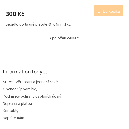
Do košíku
300 Kč
Lepidlo do tavné pistole Ø 7,4mm 1kg
2
položek celkem
O
v
l
Z
á
á
d
p
a
a
Information for you
c
t
í
SLEVY - věrnostní a jednorázové
í
p
Obchodní podmínky
r
v
Podmínky ochrany osobních údajů
k
Doprava a platba
y
Kontakty
v
ý
Napište nám
p
i