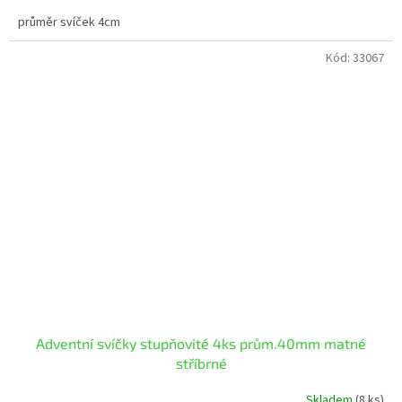
průměr svíček 4cm
Kód:
33067
Adventní svíčky stupňovité 4ks prům.40mm matné
stříbrné
Skladem
(8 ks)