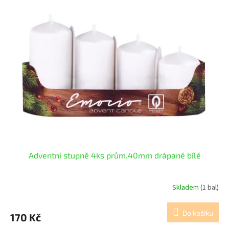
r
p
o
i
d
s
u
p
k
r
t
o
ů
d
u
k
t
ů
Adventní stupně 4ks prům.40mm drápané bílé
Skladem
(1 bal)
Do košíku
170 Kč