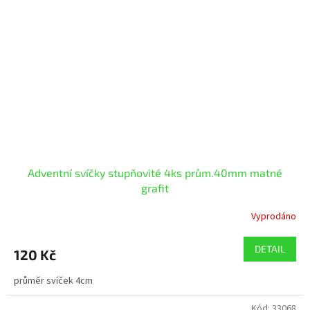
Adventní svíčky stupňovité 4ks prům.40mm matné
grafit
Vyprodáno
DETAIL
120 Kč
průměr svíček 4cm
Kód:
33068