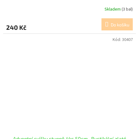
Skladem
(3 bal)
Do košíku
240 Kč
Kód:
30407
Adventní svíčky stupně 4ks 50cm -Rustikální zlaté