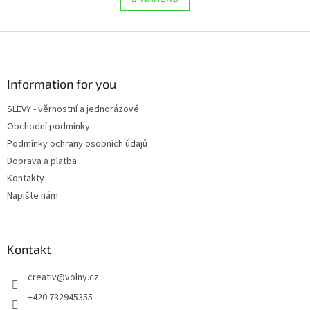
n
á
k
d
o
v
Z
a
á
c
á
n
í
p
í
p
a
Information for you
r
t
v
SLEVY - věrnostní a jednorázové
í
k
Obchodní podmínky
y
v
Podmínky ochrany osobních údajů
ý
Doprava a platba
p
Kontakty
i
s
Napište nám
u
Kontakt
creativ
@
volny.cz
+420 732945355