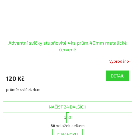
Adventní svíčky stupňovité 4ks prům.40mm metalické
červené
Vyprodáno
DETAIL
120 Kč
průměr svíček 4cm
NAČÍST 24 DALŠÍCH
S
1
3
t
O
r
50
položek celkem
v
á
l
NAHORU