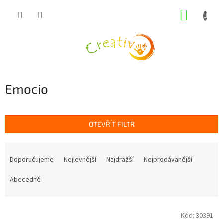
Přejít
NÁKUP
na
obsah
KOŠÍK
Emocio
OTEVŘÍT FILTR
Ř
a
Doporučujeme
Nejlevnější
Nejdražší
Nejprodávanější
z
e
Abecedně
n
í
V
p
Kód:
30391
ý