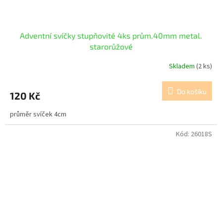
Adventní svíčky stupňovité 4ks prům.40mm metal.
starorůžové
Skladem
(2 ks)
Do košíku
120 Kč
průměr svíček 4cm
Kód:
26018S