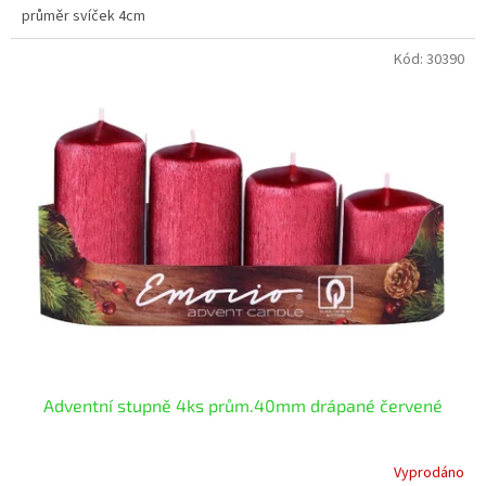
průměr svíček 4cm
Kód:
30390
Adventní stupně 4ks prům.40mm drápané červené
Vyprodáno