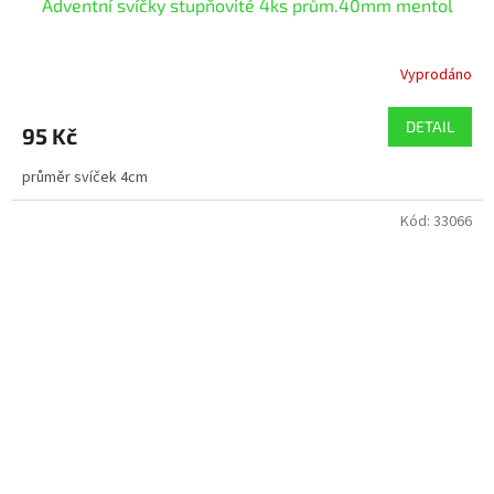
Adventní svíčky stupňovité 4ks prům.40mm mentol
Vyprodáno
DETAIL
95 Kč
průměr svíček 4cm
Kód:
33066