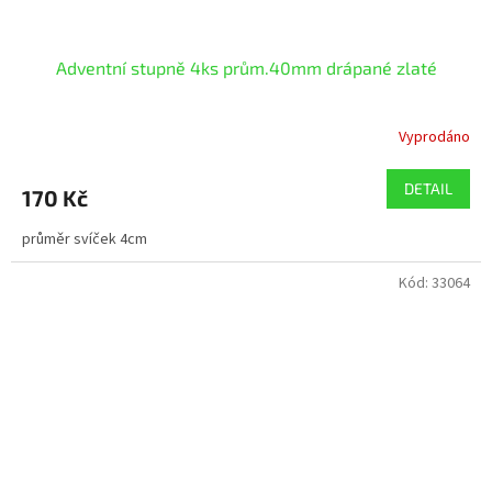
Adventní stupně 4ks prům.40mm drápané zlaté
Vyprodáno
DETAIL
170 Kč
průměr svíček 4cm
Kód:
33064