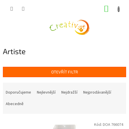
Přejít
NÁKUP
na
obsah
KOŠÍK
Artiste
OTEVŘÍT FILTR
Ř
a
Doporučujeme
Nejlevnější
Nejdražší
Nejprodávanější
z
e
Abecedně
n
í
V
p
Kód:
DOA 766074
ý