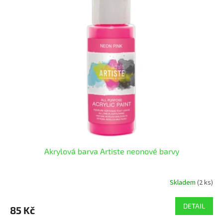
r
p
o
i
d
s
u
p
k
r
t
o
ů
d
u
k
t
ů
Akrylová barva Artiste neonové barvy
Skladem
(2 ks)
DETAIL
85 Kč