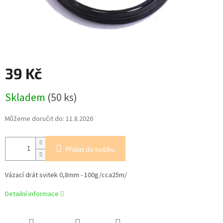
39 Kč
Měrná
Skladem
(50 ks)
cena:
Můžeme doručit do:
11.8.2026
Přidat do košíku
Vázací drát svitek 0,8mm - 100g/cca25m/
Detailní informace