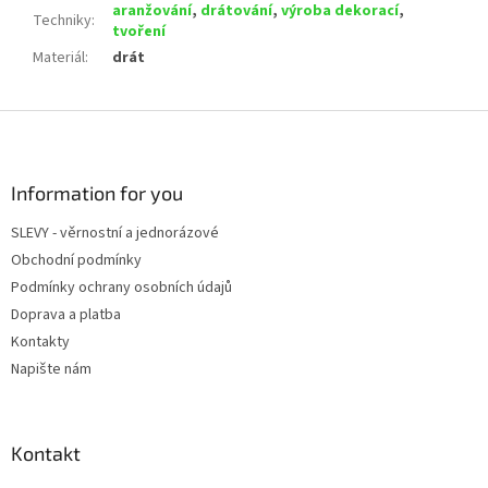
aranžování
,
drátování
,
výroba dekorací
,
Techniky
:
tvoření
Materiál
:
drát
Z
á
p
a
Information for you
t
SLEVY - věrnostní a jednorázové
í
Obchodní podmínky
Podmínky ochrany osobních údajů
Doprava a platba
Kontakty
Napište nám
Kontakt