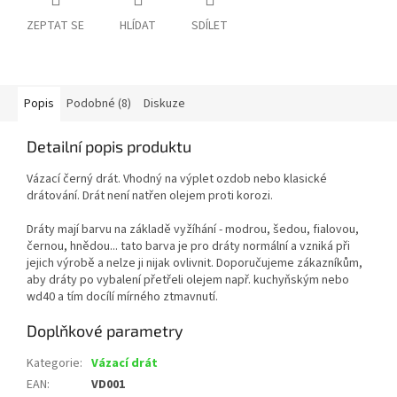
ZEPTAT SE
HLÍDAT
SDÍLET
Popis
Podobné (8)
Diskuze
Detailní popis produktu
Vázací černý drát. Vhodný na výplet ozdob nebo klasické
drátování. Drát není natřen olejem proti korozi.
Dráty mají barvu na základě vyžíhání - modrou, šedou, fialovou,
černou, hnědou... tato barva je pro dráty normální a vzniká při
jejich výrobě a nelze ji nijak ovlivnit. Doporučujeme zákazníkům,
aby dráty po vybalení přetřeli olejem např. kuchyňským nebo
wd40 a tím docílí mírného ztmavnutí.
Doplňkové parametry
Kategorie
:
Vázací drát
EAN
:
VD001