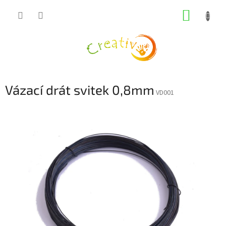
Přejít
NÁKUP
na
obsah
KOŠÍK
Vázací drát svitek 0,8mm
VD001