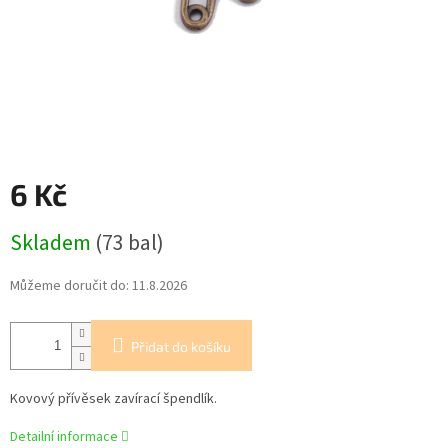
6 Kč
Měrná
Skladem
(73 bal)
cena:
Můžeme doručit do:
11.8.2026
Přidat do košíku
Kovový přívěsek zavírací špendlík.
Detailní informace