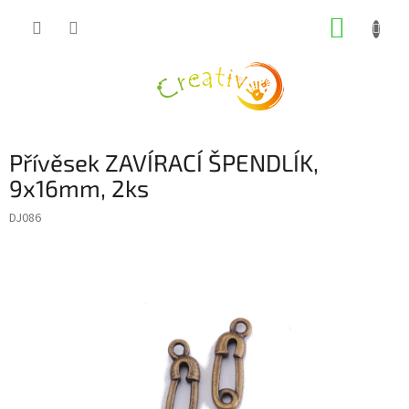
Přejít
NÁKUP
na
obsah
KOŠÍK
Přívěsek ZAVÍRACÍ ŠPENDLÍK,
9x16mm, 2ks
DJ086