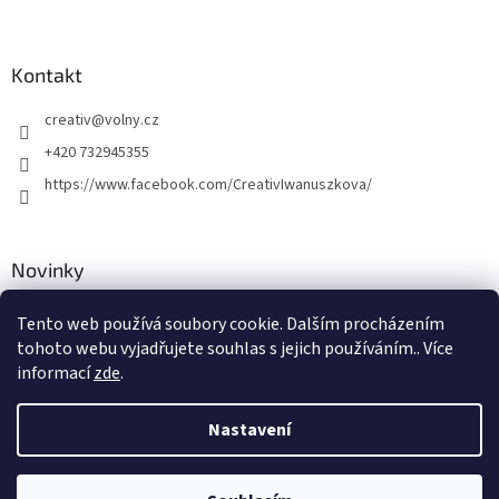
Kontakt
creativ
@
volny.cz
+420 732945355
https://www.facebook.com/CreativIwanuszkova/
Novinky
Nové druhy kovových přívěsků
Tento web používá soubory cookie. Dalším procházením
tohoto webu vyjadřujete souhlas s jejich používáním.. Více
30.8.2018
informací
zde
.
Nastavení
Vytvořil Shoptet