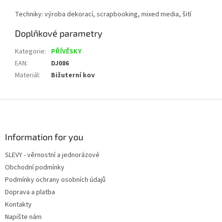
Techniky: výroba dekorací, scrapbooking, mixed media, šití
Doplňkové parametry
Kategorie
:
PŘÍVĚSKY
EAN
:
DJ086
Materiál
:
Bižuterní kov
Z
á
p
a
Information for you
t
SLEVY - věrnostní a jednorázové
í
Obchodní podmínky
Podmínky ochrany osobních údajů
Doprava a platba
Kontakty
Napište nám