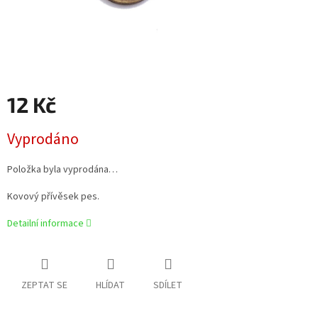
12 Kč
Měrná
Vyprodáno
cena:
Položka byla vyprodána…
Kovový přívěsek pes.
Detailní informace
ZEPTAT SE
HLÍDAT
SDÍLET