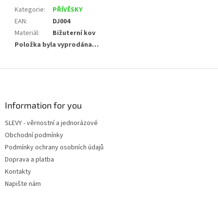
Kategorie
:
PŘÍVĚSKY
EAN
:
DJ004
Materiál
:
Bižuterní kov
Položka byla vyprodána…
Z
á
p
a
Information for you
t
SLEVY - věrnostní a jednorázové
í
Obchodní podmínky
Podmínky ochrany osobních údajů
Doprava a platba
Kontakty
Napište nám