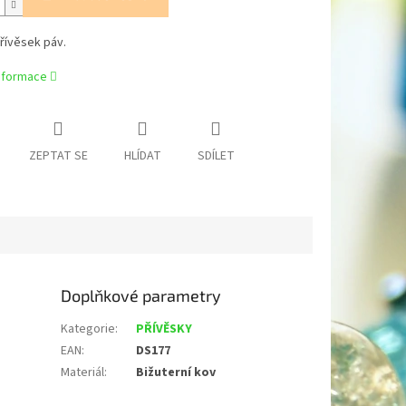
řívěsek páv.
informace
ZEPTAT SE
HLÍDAT
SDÍLET
Doplňkové parametry
Kategorie
:
PŘÍVĚSKY
EAN
:
DS177
Materiál
:
Bižuterní kov