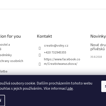
ion for you
Kontakt
Novinky
nostní a
Nové dru
creativ
@
volny.cz
přívěsků
é
+420 732945355
podmínky
30.8.2018
https://www.facebook.co
chrany osobních
m/CreativIwanuszkova/
latba
oužívá soubory cookie. Dalším procházením tohoto webu
m
ouhlas s jejich používáním.. Více informací
zde
.
í