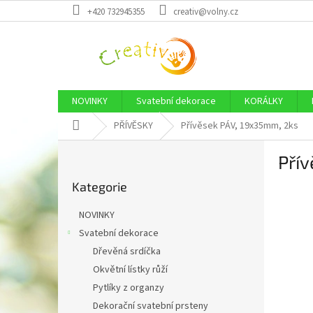
Přejít
+420 732945355
creativ@volny.cz
na
obsah
NOVINKY
Svatební dekorace
KORÁLKY
Domů
PŘÍVĚSKY
Přívěsek PÁV, 19x35mm, 2ks
P
Pří
o
Přeskočit
s
Kategorie
kategorie
t
r
NOVINKY
a
Svatební dekorace
n
Dřevěná srdíčka
n
í
Okvětní lístky růží
p
Pytlíky z organzy
a
Dekorační svatební prsteny