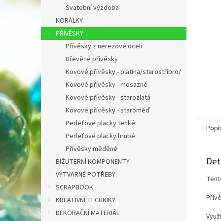
n
Svatební výzdoba
e
KORÁLKY
l
PŘÍVĚSKY
Přívěsky z nerezové oceli
Dřevěné přívěsky
Kovové přívěsky - platina/starostříbro/
Kovové přívěsky - mosazné
Kovové přívěsky - starozlatá
Kovové přívěsky - staroměď
Perleťové placky tenké
Popi
Perleťové placky hrubé
Přívěsky měděné
Det
BIŽUTERNÍ KOMPONENTY
VÝTVARNÉ POTŘEBY
Tent
SCRAPBOOK
Přív
KREATIVNÍ TECHNIKY
DEKORAČNÍ MATERIÁL
Využ