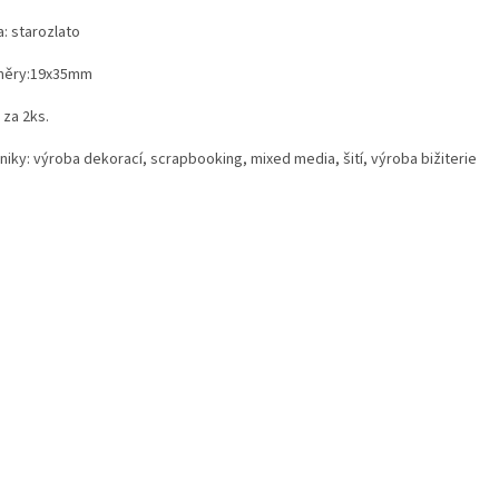
: starozlato
měry:19x35mm
 za 2ks.
niky: výroba dekorací, scrapbooking, mixed media, šití, výroba bižiterie