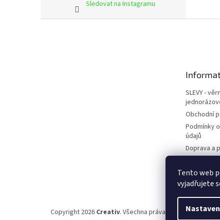
Sledovat na Instagramu
Z
á
p
a
t
Informat
í
SLEVY - věr
jednorázov
Obchodní 
Podmínky o
údajů
Doprava a p
Kontakty
Tento web p
Napište ná
vyjadřujete s
Nastaven
Copyright 2026
Creativ
. Všechna práva vyhrazena.