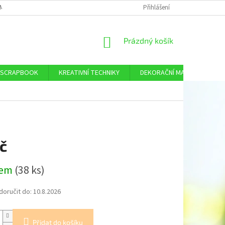
MÍNKY OCHRANY OSOBNÍCH ÚDAJŮ
DOPRAVA A PLATBA
Přihlášení
KONTAKTY
NÁKUPNÍ
Prázdný košík
KOŠÍK
SCRAPBOOK
KREATIVNÍ TECHNIKY
DEKORAČNÍ MATERIÁL
č
dem
(38 ks)
oručit do:
10.8.2026
Přidat do košíku