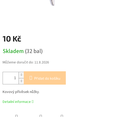
10 Kč
Měrná
Skladem
(32 bal)
cena:
Můžeme doručit do:
11.8.2026
Přidat do košíku
Kovový přívěsek nůžky.
Detailní informace