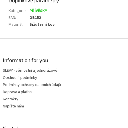
Doplňkové parametry
Kategorie
:
PŘÍVĚSKY
EAN
:
OB152
Materiál
:
Bižuterní kov
Z
á
p
a
Information for you
t
SLEVY - věrnostní a jednorázové
í
Obchodní podmínky
Podmínky ochrany osobních údajů
Doprava a platba
Kontakty
Napište nám