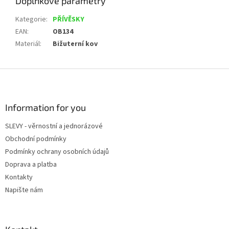
Doplňkové parametry
Kategorie
:
PŘÍVĚSKY
EAN
:
OB134
Materiál
:
Bižuterní kov
Z
á
p
a
Information for you
t
SLEVY - věrnostní a jednorázové
í
Obchodní podmínky
Podmínky ochrany osobních údajů
Doprava a platba
Kontakty
Napište nám