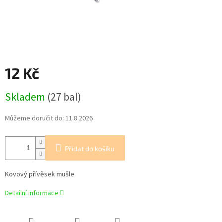
12 Kč
Měrná
Skladem
(27 bal)
cena:
Můžeme doručit do:
11.8.2026
Přidat do košíku
Kovový přívěsek mušle.
Detailní informace