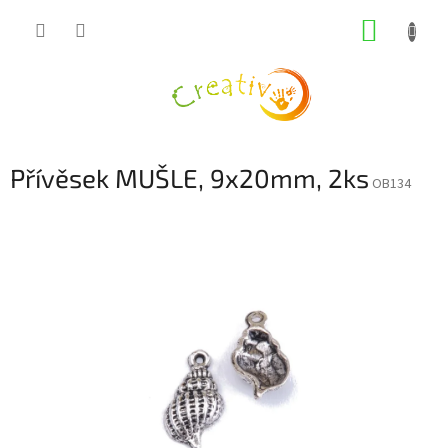
Přejít
NÁKUP
na
obsah
KOŠÍK
Přívěsek MUŠLE, 9x20mm, 2ks
OB134